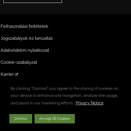
Felhasználási feltételek
Jogszabályok és tanúsítás
Adatvédelmi nyilatkozat
Cookie-szabályzat
Karrier
Extranet
By clicking “Dismiss”, you agree to the storing of cookies on
By clicking “Dismiss”, you agree to the storing of cookies on
your device to enhance site navigation, analyze site usage,
your device to enhance site navigation, analyze site usage,
A Vontier Company
Privacy Notice
Privacy Notice
and assist in our marketing efforts.
and assist in our marketing efforts.
Copyright © 2026 Gilbarco Inc. Minden jog fenntartva. Az engedély nélküli
Dismiss
Dismiss
Accept All Cookies
Accept All Cookies
másolás tilos.