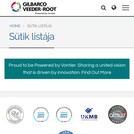
North America
Europe & CIS
Search
Search
United States
English
Dansk
Canada
Deutsch
Español
HOME
SÜTIK LISTÁJA
Sütik listája
Français
Italiano
Latin America
Magyar
Norsk
Español
English
Română
Pусский
Srpski
Suomi
Brazil
Proud to be Powered by Vontier. Sharing a united vision
Svenska
that is driven by innovation.
Find Out More
Português
English
Middle East and Africa
Mexico
India
Español
Asia Pacific
Australia
中国