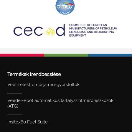
South East Asia
Termékek trendbecslése
Veefil elektromosjármű-gyorstöltők
Veeder-Root automatikus tartályszintmérő eszközök
(ATG)
Insite360 Fuel Suite