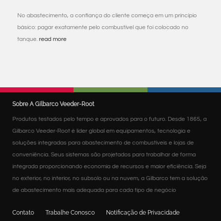
No abastecimento, a confiança do cliente começa em um princípio
básico: pagar exatamente pelo combustível que foi colocado no
tanque.
read more
Sobre A Gilbarco Veeder-Root
Produtos testados pelo tempo e aprovados para o futuro. Desde 1865, a
Gilbarco Veeder-Root é líder global em equipamentos, tecnologia e
soluções integradas para abastecimento de combustíveis e lojas de
conveniência. Seus sistemas são projetados para trabalhar de forma
integrada proporcionando economia de recursos e maior eficiência. Seja
no exterior, no interior, no subsolo ou na nuvem, a Gilbarco tem a solução
de abastecimento mais adequada para cada tipo de negócio
Contato
Trabalhe Conosco
Notificação de Privacidade