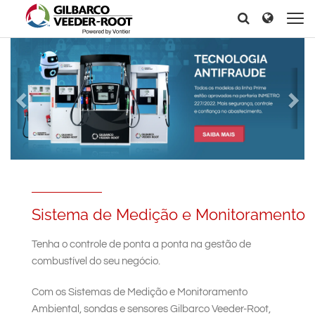
North America
Europe & CIS
Search
Search
Search
United States
English
Dansk
Canada
Deutsch
Español
Français
Italiano
Latin America
Magyar
Norsk
Español
English
Română
Pусский
Srpski
Suomi
Brazil
Svenska
Português
English
Middle East and Africa
Sistema de Medição e Monitoramento
Mexico
India
Tenha o controle de ponta a ponta na gestão de
Español
combustível do seu negócio.
Asia Pacific
Com os Sistemas de Medição e Monitoramento
Australia
中国
Ambiental, sondas e sensores Gilbarco Veeder-Root,