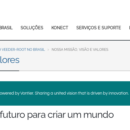
Europe & CIS
English
Dansk
Français
Italiano
BRASIL
SOLUÇÕES
KONECT
SERVIÇOS E SUPORTE
Română
Pусский
Svenska
 VEEDER-ROOT NO BRASIL
NOSSA MISSÃO, VISÃO E VALORES
lores
Middle East and Africa
India
Asia Pacific
wered by Vontier. Sharing a united vision that is driven by innovation.
Australia
中国
South
futuro para criar um mundo