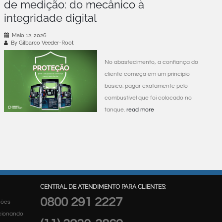
de medição: do mecânico à
integridade digital
Maio 12, 2026
By Gilbarco Veeder-Root
No abastecimento, a confiança do
cliente começa em um princípio
básico: pagar exatamente pelo
combustível que foi colocado no
tanque.
read more
CENTRAL DE ATENDIMENTO PARA CLIENTES:
0800 291 2227
ções
rcionando