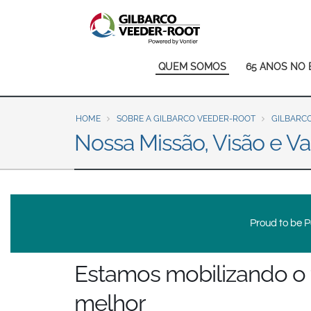
North America
United States
Canada
Main
QUEM SOMOS
65 ANOS NO 
Latin America
navigation
Español
English
HOME
SOBRE A GILBARCO VEEDER-ROOT
GILBARCO
Brazil
Nossa Missão, Visão e Va
Português
English
Mexico
Español
Proud to be Po
Estamos mobilizando o 
melhor