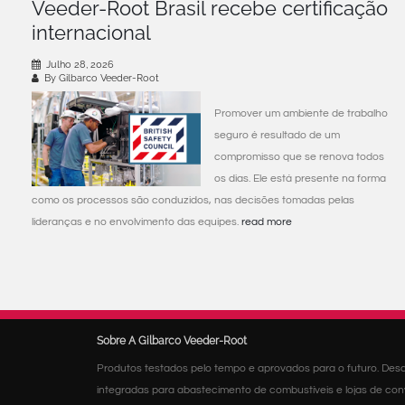
Veeder-Root Brasil recebe certificação
internacional
Julho 28, 2026
By Gilbarco Veeder-Root
Promover um ambiente de trabalho
seguro é resultado de um
compromisso que se renova todos
os dias. Ele está presente na forma
como os processos são conduzidos, nas decisões tomadas pelas
lideranças e no envolvimento das equipes.
read more
Sobre A Gilbarco Veeder-Root
Produtos testados pelo tempo e aprovados para o futuro. Desd
integradas para abastecimento de combustíveis e lojas de con