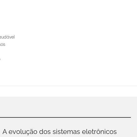
audável
sos
o
A evolução dos sistemas eletrônicos