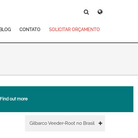
Deutsch
Español
Magyar
Norsk
BLOG
CONTATO
SOLICITAR ORÇAMENTO
Srpski
Suomi
Search
Search
Search
Find out more
 East Asia
Main
Gilbarco Veeder-Root no Brasil
navigation