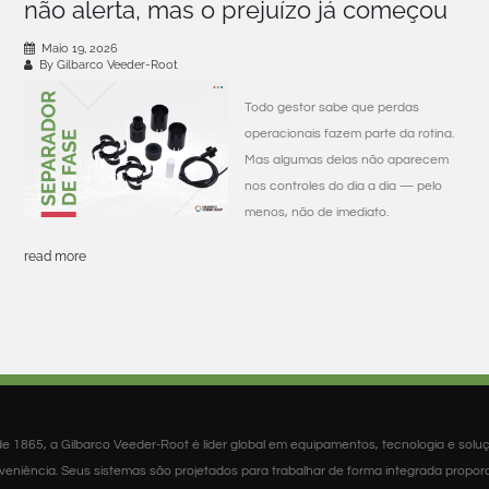
não alerta, mas o prejuízo já começou
Maio 19, 2026
By Gilbarco Veeder-Root
Todo gestor sabe que perdas
operacionais fazem parte da rotina.
Mas algumas delas não aparecem
nos controles do dia a dia — pelo
menos, não de imediato.
read more
e 1865, a Gilbarco Veeder-Root é líder global em equipamentos, tecnologia e solu
veniência. Seus sistemas são projetados para trabalhar de forma integrada propo