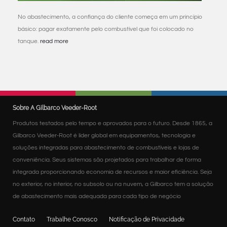
No abastecimento, a confiança do cliente começa em um princípio
básico: pagar exatamente pelo combustível que foi colocado no
tanque.
read more
Sobre A Gilbarco Veeder-Root
Produtos testados pelo tempo e aprovados para o futuro. Desde 1865, a
Gilbarco Veeder-Root é líder global em equipamentos, tecnologia e
soluções integradas para abastecimento de combustíveis e lojas de
conveniência. Seus sistemas são projetados para trabalhar de forma
integrada proporcionando economia de recursos e maior eficiência. Seja
no exterior, no interior, no subsolo ou na nuvem, a Gilbarco tem a solução
de abastecimento mais adequada para cada tipo de negócio
Contato
Trabalhe Conosco
Notificação de Privacidade