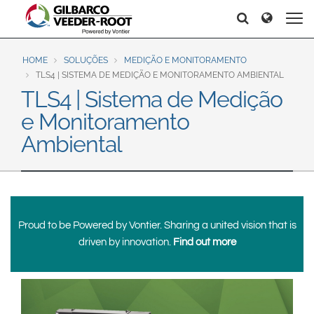
North America
Europe & CIS
Search
Search
Search
United States
English
Dansk
Canada
Deutsch
Español
HOME
SOLUÇÕES
MEDIÇÃO E MONITORAMENTO
TLS4 | SISTEMA DE MEDIÇÃO E MONITORAMENTO AMBIENTAL
Français
Italiano
TLS4 | Sistema de Medição
Latin America
Magyar
Norsk
e Monitoramento
Español
English
Română
Pусский
Ambiental
Srpski
Suomi
Brazil
Svenska
Português
English
Middle East and Africa
Proud to be Powered by Vontier. Sharing a united vision that is
Mexico
India
driven by innovation.
Find out more
Español
Asia Pacific
Australia
中国