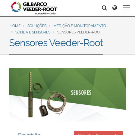
North America
Europe & CIS
Search
Search
Search
United States
English
Dansk
Canada
Deutsch
Español
HOME
SOLUÇÕES
MEDIÇÃO E MONITORAMENTO
SONDA E SENSORES
SENSORES VEEDER-ROOT
Français
Italiano
Sensores Veeder-Root
Latin America
Magyar
Norsk
Español
English
Română
Pусский
Srpski
Suomi
Brazil
Svenska
Português
English
Middle East and Africa
Mexico
India
Español
Asia Pacific
Australia
中国