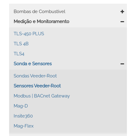
Main
Bombas de Combustível
navigation
Medição e Monitoramento
TLS-450 PLUS
TLS 4B
TLS4
Sonda e Sensores
Sondas Veeder-Root
Sensores Veeder-Root
Modbus | BACnet Gateway
Mag-D
Insite360
Mag-Flex