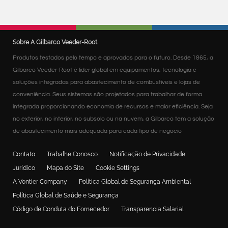
Sobre A Gilbarco Veeder-Root
Produtos testados pelo tempo e aprovados para o futuro. Desde 1865, a
Gilbarco Veeder-Root é líder global em equipamentos, tecnologia e
soluções integradas para abastecimento de combustíveis e lojas de
conveniência. Seus sistemas são projetados para trabalhar de forma
integrada proporcionando economia de recursos e maior eficiência. Seja
no exterior, no interior, no subsolo ou na nuvem, a Gilbarco tem a solução
de abastecimento mais adequada para cada tipo de negócio
Contato
Trabalhe Conosco
Notificação de Privacidade
Jurídico
Mapa do Site
Cookie Settings
A Vontier Company
Política Global de Segurança Ambiental
Política Global de Saúde e Segurança
Código de Conduta do Fornecedor
Transparencia Salarial