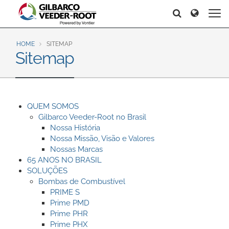
North America
Europe & CIS
Search
Search
Search
United States
English
Dansk
Canada
Deutsch
Español
HOME
SITEMAP
Sitemap
Français
Italiano
Latin America
Magyar
Norsk
Español
English
Română
Pусский
QUEM SOMOS
Srpski
Suomi
Brazil
Gilbarco Veeder-Root no Brasil
Svenska
Nossa História
Português
Nossa Missão, Visão e Valores
English
Middle East and Africa
Nossas Marcas
65 ANOS NO BRASIL
Mexico
SOLUÇÕES
India
Bombas de Combustível
Español
PRIME S
Asia Pacific
Prime PMD
Prime PHR
Australia
中国
Prime PHX