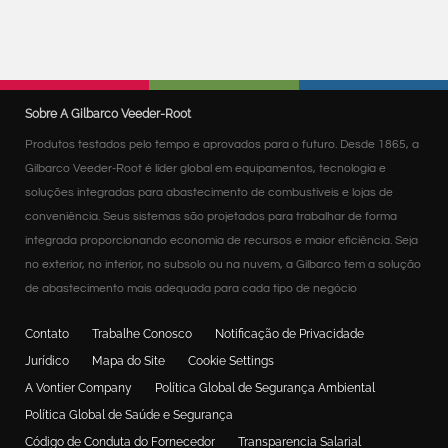
Sobre A Gilbarco Veeder-Root
Produtos testados pelo tempo e aprovados para o futuro. Desde 1865, a
Gilbarco Veeder-Root é líder global em equipamentos, tecnologia e
soluções integradas para abastecimento de combustíveis e lojas de
conveniência. Seus sistemas são projetados para trabalhar de forma
integrada proporcionando economia de recursos e maior eficiência. Seja
no exterior, no interior, no subsolo ou na nuvem, a Gilbarco tem a solução
de abastecimento mais adequada para cada tipo de negócio
Contato
Trabalhe Conosco
Notificação de Privacidade
Jurídico
Mapa do Site
Cookie Settings
A Vontier Company
Política Global de Segurança Ambiental
Política Global de Saúde e Segurança
Código de Conduta do Fornecedor
Transparencia Salarial