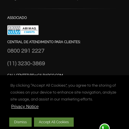
ASSOCIADO
CENTRAL DE ATENDIMENTO PARA CLIENTES:
0800 291 2227
(11) 3230-3869
CALLCENTER.BR@GILBARCO.COM
ENDEREÇO:
By clicking “Accept All Cookies”, you agree to the storing of
Alameda Caiapós, 173 - Tamboré,
cookies on your device to enhance site navigation, analyze
Barueri – SP Brasil
site usage, and assist in our marketing efforts.
Privacy Notice
Dismiss
Accept All Cookies
Copyright © 2026 Gilbarco Inc. All rights reserved. Unauthorized duplication