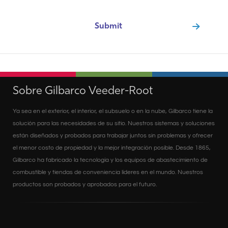
Sobre Gilbarco Veeder-Root
Ya sea en el exterior, el interior, el subsuelo o en la nube, Gilbarco tiene la
solución para las necesidades de su sitio. Nuestros sistemas y soluciones
están diseñados y probados para trabajar juntos sin problemas y ofrecer
el menor costo de propiedad y la mejor integración posible. Desde 1865,
Gilbarco ha fabricado la tecnología y los equipos de abastecimiento de
combustible y tiendas de conveniencia líderes en el mundo. Nuestros
productos son probados y aprobados para el futuro.