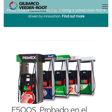
North America
Europe & CIS
Search
Search
Loading...
Proud to be Powered by Vontier. Sharing a united vision that is
Search
United States
English
Dansk
driven by innovation.
Find out more
Canada
Deutsch
Español
Français
Italiano
Latin America
Magyar
Norsk
Español
English
Română
Pусский
Srpski
Suomi
Brazil
Svenska
Português
English
Middle East and Africa
Mexico
Español
India
Asia Pacific
Australia
中国
E500S, Probado en el