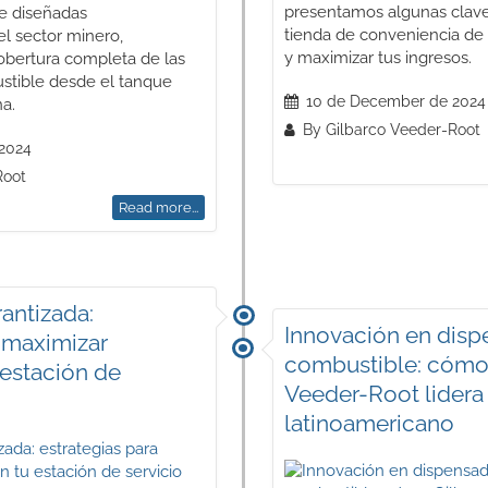
presentamos algunas claves
e diseñadas
tienda de conveniencia de 
l sector minero,
y maximizar tus ingresos.
bertura completa de las
stible desde el tanque
10 de December de 2024
na.
By Gilbarco Veeder-Root
2024
Root
Read more...
antizada:
Innovación en disp
a maximizar
combustible: cómo
 estación de
Veeder-Root lidera
latinoamericano