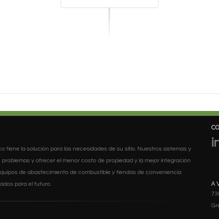
C
i
arco tiene la solución para las necesidades de su sitio. Nuestros sistemas y
 problemas y ofrecer el menor costo de propiedad y la mejor integración
s equipos de abastecimiento de combustible y tiendas de conveniencia
A 
dos para el futuro.
73
Gr