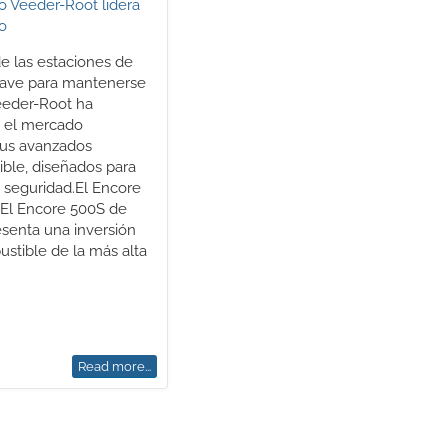
e las estaciones de
clave para mantenerse
Veeder-Root ha
n el mercado
sus avanzados
ble, diseñados para
y seguridad.El Encore
adEl Encore 500S de
senta una inversión
stible de la más alta
Read more...