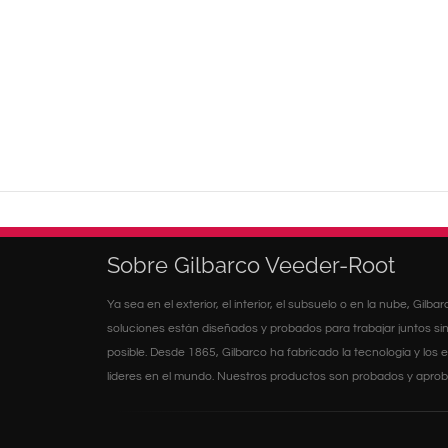
Sobre Gilbarco Veeder-Root
Ya sea en el exterior, el interior, el subsuelo o en la nube, Gilb
soluciones están diseñados y probados para trabajar juntos sin
posible. Desde 1865, Gilbarco ha fabricado la tecnología y lo
líderes en el mundo. Nuestros productos son probados y aproba