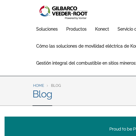
North America
United States
Canada
Main
Soluciones
Productos
Konect
Servicio
Latin America
navigation
Español
English
Cómo las soluciones de movilidad eléctrica de Kon
Brazil
Gestión integral del combustible en sitios minero
Português
English
Mexico
HOME
BLOG
Blog
Español
Proud to be Po