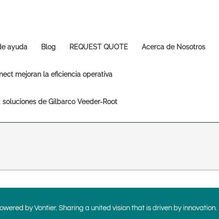
Europe & CIS
English
Dansk
Français
Italiano
 de ayuda
Blog
REQUEST QUOTE
Acerca de Nosotros
Română
Pусский
Svenska
ect mejoran la eficiencia operativa
Middle East and Africa
s: soluciones de Gilbarco Veeder-Root
India
Asia Pacific
Australia
中国
South
wered by Vontier. Sharing a united vision that is driven by innovation.