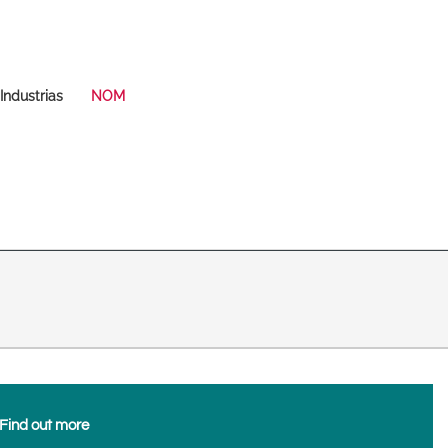
Deutsch
Español
Magyar
Norsk
Industrias
NOM
Srpski
Suomi
Search
Search
Search
 East Asia
Find out more