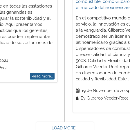
ve en todas las esstaciones
 las ganancias es
En el competitivo mundo d
rar la sostenibilidad y el
servicio, la innovación es 
io. Aquí presentamos
a la vanguardia. Gilbarco 
ácticas que los gerentes,
demostrado ser un líder e
ores pueden implementar
latinoamericano gracias a 
ilidad de sus estaciones de
dispensadores de combusti
ofrecer calidad, eficiencia 
2024
500S: Calidad y Flexibilid
Gilbarco Veeder-Root repre
Root
en dispensadores de combu
Read more...
calidad y flexibilidad. Este…
19 de November de 2024
By Gilbarco Veeder-Root
LOAD MORE...