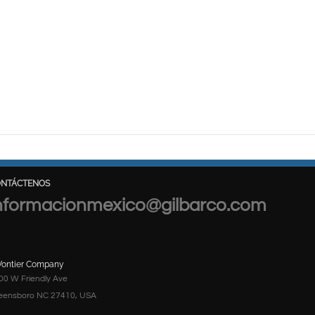
ONTÁCTENOS
nformacionmexico@gilbarco.com
Vontier Company
00 W Friendly Ave
eensboro NC 27410, USA