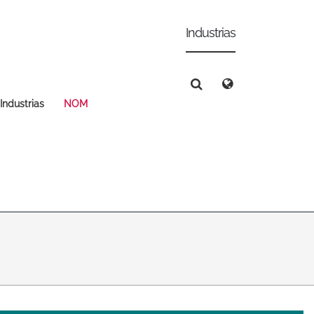
Industrias
Deutsch
Español
Magyar
Norsk
Srpski
Suomi
Industrias
NOM
Search
Search
Search
 East Asia