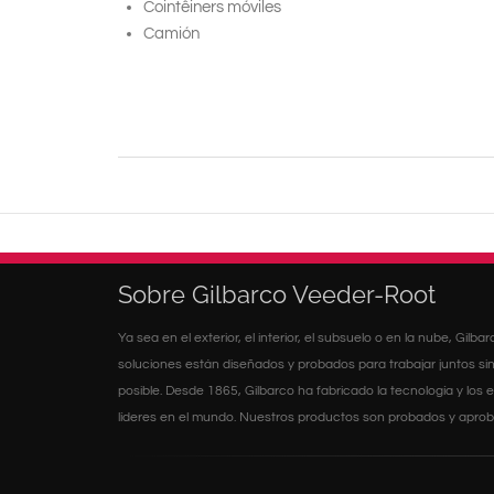
Cointêiners móviles
Camión
Sobre Gilbarco Veeder-Root
Ya sea en el exterior, el interior, el subsuelo o en la nube, Gilb
soluciones están diseñados y probados para trabajar juntos sin
posible. Desde 1865, Gilbarco ha fabricado la tecnología y lo
líderes en el mundo. Nuestros productos son probados y aproba