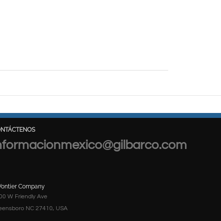
ONTÁCTENOS
nformacionmexico@gilbarco.com
Vontier Company
00 W Friendly Ave
eensboro NC 27410, USA