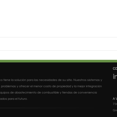
C
i
arco tiene la solución para las necesidades de su sitio. Nuestros sistemas y
 problemas y ofrecer el menor costo de propiedad y la mejor integración
s equipos de abastecimiento de combustible y tiendas de conveniencia
A 
dos para el futuro.
73
Gr