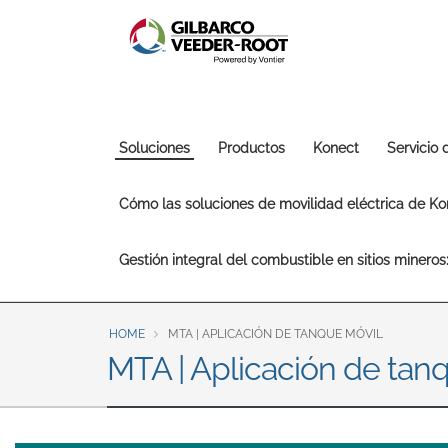
North America
United States
Canada
Latin America
Español
English
Main
Soluciones
Productos
Konect
Servicio
navigation
Brazil
Cómo las soluciones de movilidad eléctrica de Kon
Português
English
Gestión integral del combustible en sitios minero
Mexico
Español
HOME
MTA | APLICACIÓN DE TANQUE MÓVIL
MTA | Aplicación de tan