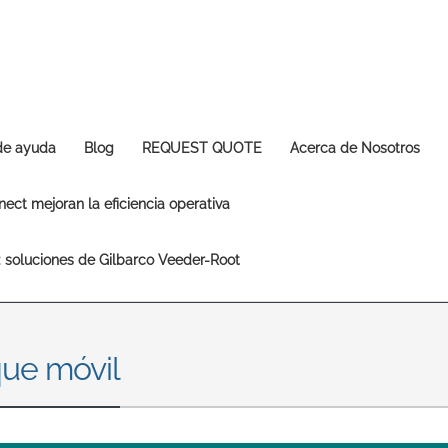
Europe & CIS
English
Dansk
Français
Italiano
Română
Pусский
Svenska
 de ayuda
Blog
REQUEST QUOTE
Acerca de Nosotros
Middle East and Africa
ect mejoran la eficiencia operativa
India
s: soluciones de Gilbarco Veeder-Root
Asia Pacific
Australia
中国
South
que móvil