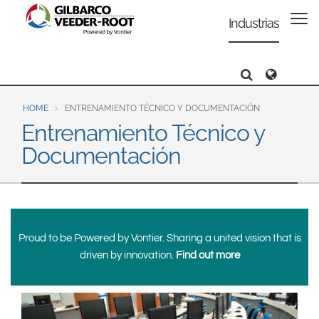
North America
Europe & CIS
Industrias
United States
English
Dansk
Canada
Deutsch
Español
Search
Search
Search
Français
Italiano
Latin America
Magyar
Norsk
HOME
ENTRENAMIENTO TÉCNICO Y DOCUMENTACIÓN
Español
English
Entrenamiento Técnico y
Română
Pусский
Documentación
Srpski
Suomi
Brazil
Svenska
Português
English
Middle East and Africa
Mexico
Proud to be Powered by Vontier. Sharing a united vision that is
India
driven by innovation.
Find out more
Español
Asia Pacific
Australia
中国