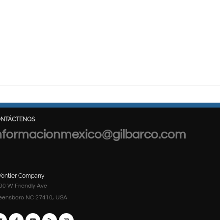
ONTÁCTENOS
nformacionmexico@gilbarco.com
Vontier Company
00 W Friendly Ave
eensboro NC 27410, USA