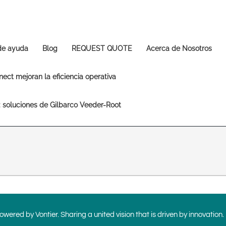
Europe & CIS
English
Dansk
Français
Italiano
 de ayuda
Blog
REQUEST QUOTE
Acerca de Nosotros
Română
Pусский
Svenska
ect mejoran la eficiencia operativa
Middle East and Africa
s: soluciones de Gilbarco Veeder-Root
India
Asia Pacific
Australia
中国
South
wered by Vontier. Sharing a united vision that is driven by innovation.