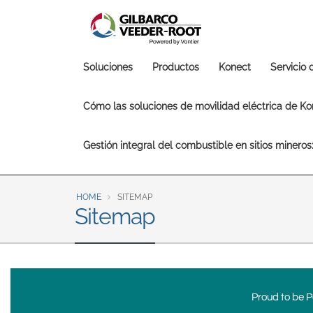
North America
United States
Canada
Main
Soluciones
Productos
Konect
Servicio
Latin America
navigation
Español
English
Cómo las soluciones de movilidad eléctrica de Kon
Brazil
Gestión integral del combustible en sitios minero
Português
English
Mexico
HOME
SITEMAP
Sitemap
Español
Proud to be Po