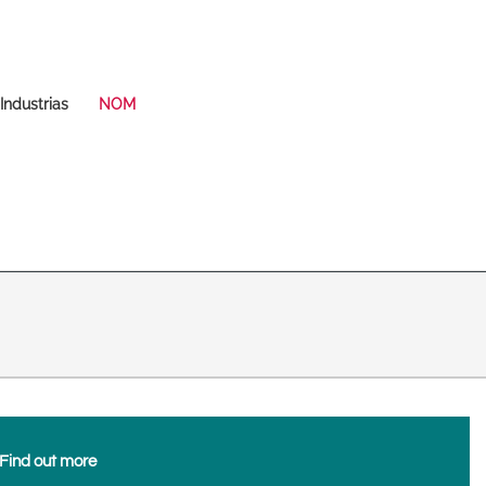
Deutsch
Español
Magyar
Norsk
Industrias
NOM
Srpski
Suomi
Search
Search
Search
 East Asia
Find out more