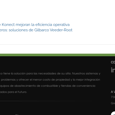
 Konect mejoran la eficiencia operativa
neros: soluciones de Gilbarco Veeder-Root
C
i
arco tiene la solución para las necesidades de su sitio. Nuestros sistemas y
 problemas y ofrecer el menor costo de propiedad y la mejor integración
s equipos de abastecimiento de combustible y tiendas de conveniencia
A 
dos para el futuro.
73
Gr