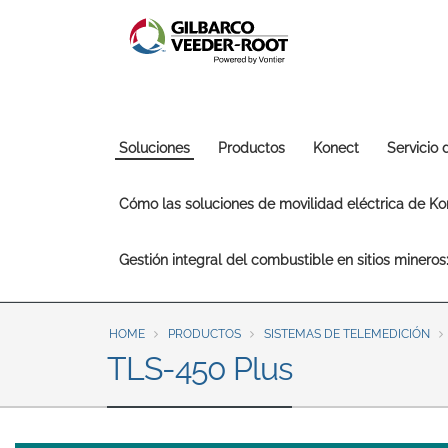
North America
United States
Canada
Latin America
Español
English
Main
Soluciones
Productos
Konect
Servicio
navigation
Brazil
Cómo las soluciones de movilidad eléctrica de Kon
Português
English
Gestión integral del combustible en sitios minero
Mexico
Español
HOME
PRODUCTOS
SISTEMAS DE TELEMEDICIÓN
TLS-450 Plus