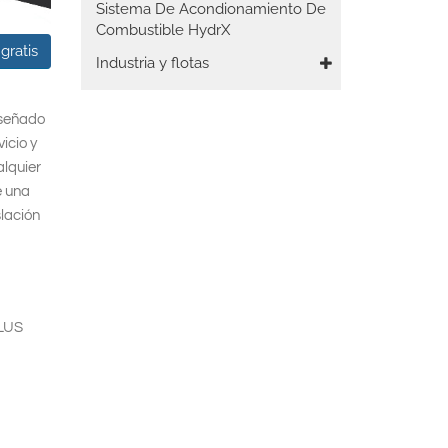
Sistema De Acondionamiento De
Combustible HydrX
gratis
Industria y flotas
iseñado
icio y
alquier
e una
slación
PLUS