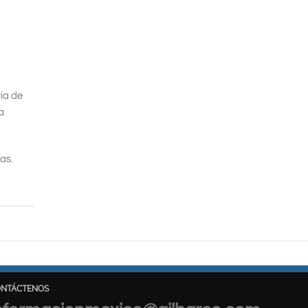
ia de
a
as.
ONTÁCTENOS