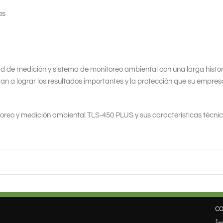
as
d de medición y sistema de monitoreo ambiental con una larga histor
dan a lograr los resultados importantes y la protección que su empres
reo y medición ambiental TLS-450 PLUS y sus características técnic
C