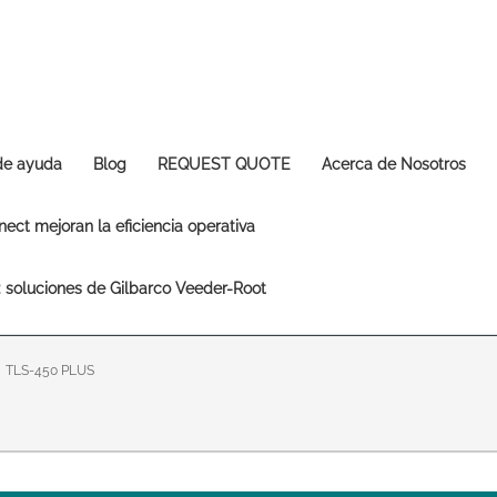
Europe & CIS
English
Dansk
Français
Italiano
Română
Pусский
Svenska
 de ayuda
Blog
REQUEST QUOTE
Acerca de Nosotros
Middle East and Africa
ect mejoran la eficiencia operativa
India
s: soluciones de Gilbarco Veeder-Root
Asia Pacific
Australia
中国
South
TLS-450 PLUS