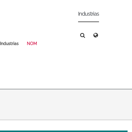
Industrias
Deutsch
Español
Magyar
Norsk
Srpski
Suomi
Industrias
NOM
Search
Search
Search
 East Asia