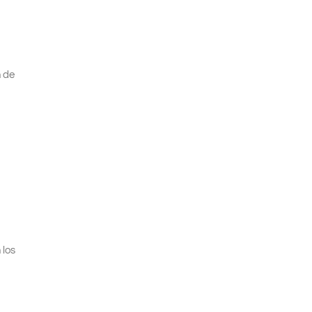
n de
 los