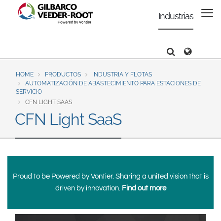
North America
Europe & CIS
Industrias
United States
English
Dansk
Canada
Deutsch
Español
Search
Search
Search
Français
Italiano
Latin America
Magyar
Norsk
HOME
PRODUCTOS
INDUSTRIA Y FLOTAS
Español
English
AUTOMATIZACIÓN DE ABASTECIMIENTO PARA ESTACIONES DE
Română
Pусский
SERVICIO
CFN LIGHT SAAS
Srpski
Suomi
Brazil
CFN Light SaaS
Svenska
Português
English
Middle East and Africa
Mexico
India
Proud to be Powered by Vontier. Sharing a united vision that is
Español
driven by innovation.
Find out more
Asia Pacific
Australia
中国