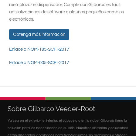
reemplazar el dispensador. Cumplir con Gilbarco es fácil:
actualizaciones de software o algunos pequeños cambios
electrónicos.
Obtenga más información
Enlace a NOM-185-SCFI-2017
Enlace a NOM-005-SCFI-2017
Sobre Gilbarco Veeder-Root
Ya sea en el exterior, el interior, el subsuelo o en la nube, Gilbarco tiene la
solución para las necesidades de su sitio. Nuestros sistemas y soluciones
están diseñados y probados para trabajar juntos sin problemas y ofrecer