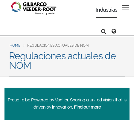
North America
Europe & CIS
Industrias
United States
English
Dansk
Canada
Deutsch
Español
Search
Search
Search
Français
Italiano
Latin America
Magyar
Norsk
HOME
REGULACIONES ACTUALES DE NOM
Español
English
Regulaciones actuales de
Română
Pусский
NOM
Srpski
Suomi
Brazil
Svenska
Português
English
Middle East and Africa
Mexico
Proud to be Powered by Vontier. Sharing a united vision that is
India
driven by innovation.
Find out more
Español
Asia Pacific
Australia
中国