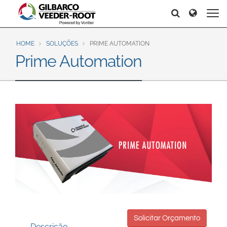
North America
Europe & CIS
Search
Search
Search
United States
English
Dansk
Canada
Deutsch
Español
HOME
SOLUÇÕES
PRIME AUTOMATION
Prime Automation
Français
Italiano
Latin America
Magyar
Norsk
Español
English
Română
Pусский
Srpski
Suomi
Brazil
Svenska
Português
English
Middle East and Africa
Mexico
India
Español
Asia Pacific
Australia
中国
Solicitar Orçamento
Descrição