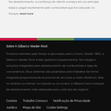
No abastecimento, a confiança do cliente começa em um princípio
básico: pagar exatamente pelo combustível que foi colocado no
tanque.
read more
Sobre A Gilbarco Veeder-Root
Produtos testados pelo tempo e aprovados para o futuro. Desde 1865, a
Gilbarco Veeder-Root é líder global em equipamentos, tecnologia e
soluções integradas para abastecimento de combustíveis e lojas de
conveniência. Seus sistemas são projetados para trabalhar de forma
integrada proporcionando economia de recursos e maior eficiência. Seja
no exterior, no interior, no subsolo ou na nuvem, a Gilbarco tem a solução
de abastecimento mais adequada para cada tipo de negócio
Contato
Trabalhe Conosco
Notificação de Privacidade
Jurídico
Mapa do Site
Cookie Settings