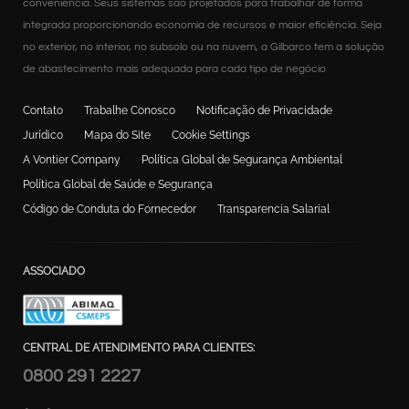
conveniência. Seus sistemas são projetados para trabalhar de forma
integrada proporcionando economia de recursos e maior eficiência. Seja
no exterior, no interior, no subsolo ou na nuvem, a Gilbarco tem a solução
de abastecimento mais adequada para cada tipo de negócio
Contato
Trabalhe Conosco
Notificação de Privacidade
Jurídico
Mapa do Site
Cookie Settings
A Vontier Company
Política Global de Segurança Ambiental
Política Global de Saúde e Segurança
Código de Conduta do Fornecedor
Transparencia Salarial
ASSOCIADO
CENTRAL DE ATENDIMENTO PARA CLIENTES:
0800 291 2227