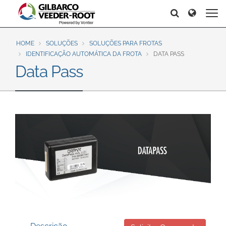
North America
Europe & CIS
Search
Search
Search
United States
English
Dansk
Canada
Deutsch
Español
HOME
SOLUÇÕES
SOLUÇÕES PARA FROTAS
IDENTIFICAÇÃO AUTOMÁTICA DA FROTA
DATA PASS
Français
Italiano
Data Pass
Latin America
Magyar
Norsk
Español
English
Română
Pусский
Srpski
Suomi
Brazil
Svenska
Português
English
Middle East and Africa
Mexico
India
Español
Asia Pacific
Australia
中国