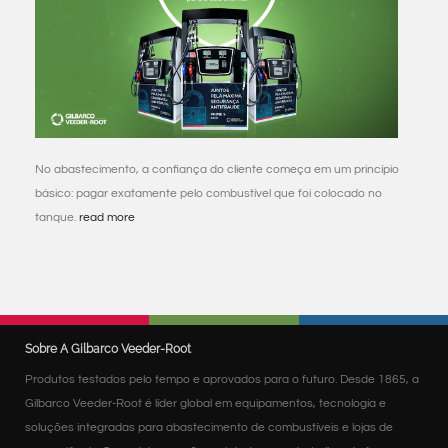
No abastecimento, a confiança do cliente começa em um princípio
básico: pagar exatamente pelo combustível que foi colocado no
tanque.
read more
Sobre A Gilbarco Veeder-Root
Produtos testados pelo tempo e aprovados para o futuro. Desde 1865, a
Gilbarco Veeder-Root é líder global em equipamentos, tecnologia e
soluções integradas para abastecimento de combustíveis e lojas de