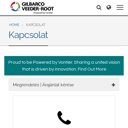
North America
Europe & CIS
Search
Search
United States
English
Dansk
Canada
Deutsch
Español
HOME
KAPCSOLAT
Kapcsolat
Français
Italiano
Latin America
Magyar
Norsk
Español
English
Română
Pусский
Srpski
Suomi
Brazil
Proud to be Powered by Vontier. Sharing a united vision
Svenska
that is driven by innovation.
Find Out More
Português
English
Middle East and Africa
Megrendelés | Árajánlat kérése
Mexico
India
Español
Asia Pacific
Australia
中国