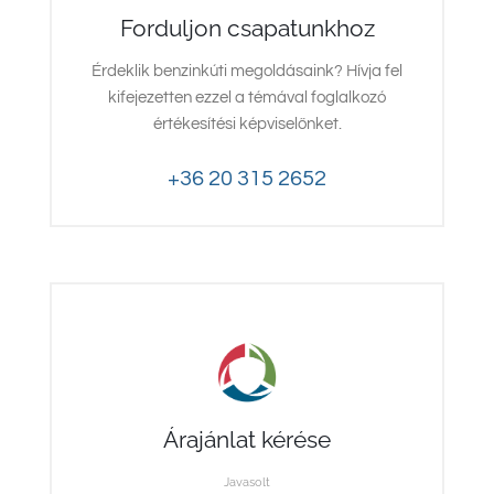
South East Asia
Forduljon csapatunkhoz
Érdeklik benzinkúti megoldásaink? Hívja fel
kifejezetten ezzel a témával foglalkozó
értékesítési képviselőnket.
+36 20 315 2652
Árajánlat kérése
Javasolt