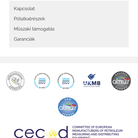
Main
Kapcsolat
navigation
Pótalkatrészek
Műszaki támogatás
Garanciák