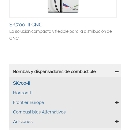
SK700-II CNG
La solución compacta y flexible para la distribución de
GNC.
Main
Bombas y dispensadores de combustible
navigation
SK700-II
Horizon-II
Frontier Europa
Combustibles Alternativos
Adiciones