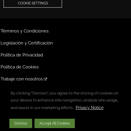
COOKIE SETTINGS
Términos y Condiciones
Legislación y Certificación
Política de Privacidad
Política de Cookies
Trabaje con nosotros
Extranet
By clicking “Dismiss”, you agree to the storing of cookies on
By clicking “Dismiss”, you agree to the storing of cookies on
your device to enhance site navigation, analyze site usage,
your device to enhance site navigation, analyze site usage,
A Vontier Company
Privacy Notice
Privacy Notice
and assist in our marketing efforts.
and assist in our marketing efforts.
Derechos de autor © 2026 Gilbarco Inc. Todos los derechos reservados. Se
Dismiss
Dismiss
Accept All Cookies
Accept All Cookies
prohíbe toda duplicación no autorizada.