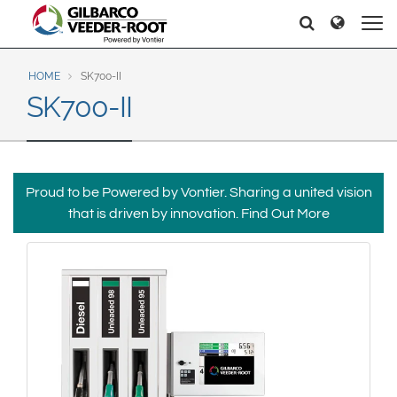
North America
Europe & CIS
Hello
Hello
United States
English
Dansk
Canada
Deutsch
Español
HOME
SK700-II
SK700-II
Français
Italiano
Latin America
Magyar
Norsk
Español
English
Română
Pусский
Srpski
Suomi
Brazil
Proud to be Powered by Vontier. Sharing a united vision
Svenska
that is driven by innovation.
Find Out More
Português
English
Middle East and Africa
Mexico
India
Español
Asia Pacific
Australia
中国