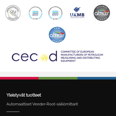
Yleistyvät tuotteet
Automaattiset Veeder-Root-säiliömittarit