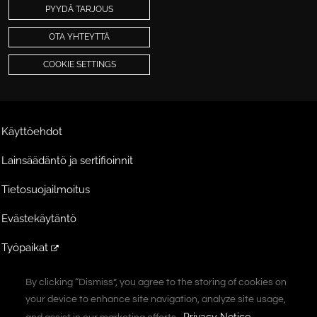
PYYDÄ TARJOUS
OTA YHTEYTTÄ
COOKIE SETTINGS
Käyttöehdot
Lainsäädäntö ja sertifioinnit
Tietosuojailmoitus
Evästekäytäntö
Työpaikat
Ekstranet
By clicking “Dismiss”, you agree to the storing of cookies on
By clicking “Dismiss”, you agree to the storing of cookies on
your device to enhance site navigation, analyze site usage,
your device to enhance site navigation, analyze site usage,
A Vontier Company