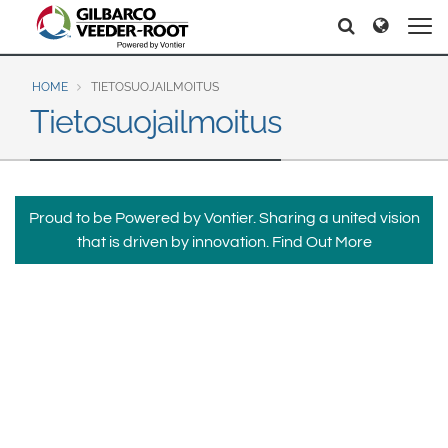
North America
Europe & CIS
Etsi
Etsi
United States
English
Dansk
Canada
Deutsch
Español
HOME
TIETOSUOJAILMOITUS
Tietosuojailmoitus
Français
Italiano
Latin America
Magyar
Norsk
Español
English
Română
Pусский
Srpski
Suomi
Brazil
Proud to be Powered by Vontier. Sharing a united vision
Svenska
that is driven by innovation.
Find Out More
Português
English
Middle East and Africa
Mexico
India
Español
Asia Pacific
Australia
中国