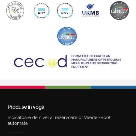
Produse în vogă
Indicatoare de nivel al rezervoarelor Veeder-Root
automate