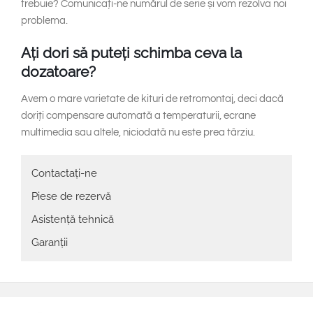
trebuie? Comunicați-ne numărul de serie și vom rezolva noi
problema.
Ați dori să puteți schimba ceva la
dozatoare?
Avem o mare varietate de kituri de retromontaj, deci dacă
doriți compensare automată a temperaturii, ecrane
multimedia sau altele, niciodată nu este prea târziu.
Main
Contactați-ne
navigation
Piese de rezervă
Asistență tehnică
Garanții