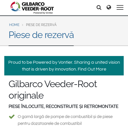
North America
Europe & CIS
Căutați
Căutați
United States
English
Dansk
Canada
Deutsch
Español
HOME
PIESE DE REZERVĂ
Piese de rezervă
Français
Italiano
Latin America
Magyar
Norsk
Español
English
Română
Pусский
Srpski
Suomi
Brazil
Proud to be Powered by Vontier. Sharing a united vision
Svenska
that is driven by innovation.
Find Out More
Português
English
Gilbarco Veeder-Root
Middle East and Africa
originale
Mexico
India
Español
PIESE ÎNLOCUITE, RECONSTRUITE ȘI RETROMONTATE
Asia Pacific
O gamă largă de pompe de combustibil și de piese
Australia
中国
pentru dozatoarele de combustibil