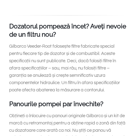
Dozatorul pompează încet? Aveți nevoie
de un filtru nou?
Gilbarco Veeder-Root folosește filtre fabricate special
pentru fiecare tip de dozator și de combustibil. Aceste
specificații nu sunt publicate. Deci, dacă folosiți filtre în
afara specificațiilor – sau, mai rău, nu folosiți filtre –
garanția se anulează și crește semnificativ uzura
componentelor hidraulice. Un filtru în afara specificațiilor
poate afecta abaterea la măsurare a contorului.
Panourile pompei par învechite?
Obțineți o înlocuire cu panouri originale Gilbarco și un kit de
marcă cu retromontaj pentru a obține rapid o zonă din față
cu dozatoare care arată ca noi. Nu știți ce panou vă