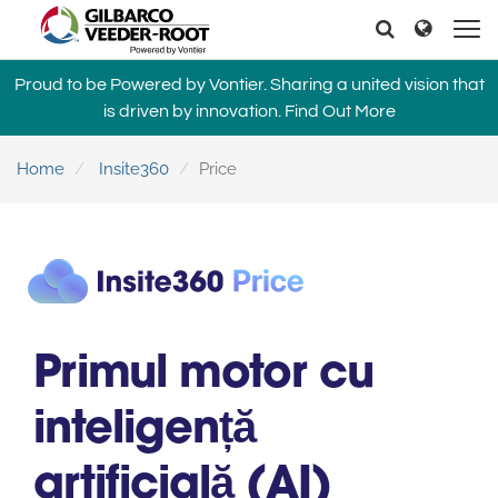
North America
Europe & CIS
Căutați
Căutați
United States
English
Dansk
Proud to be Powered by Vontier. Sharing a united vision that
Canada
Deutsch
Español
is driven by innovation.
Find Out More
Français
Italiano
Latin America
Magyar
Norsk
Home
Insite360
Price
Español
English
Română
Pусский
Srpski
Suomi
Brazil
Svenska
Português
English
Middle East and Africa
Primul motor cu
Mexico
India
Español
inteligență
Asia Pacific
Australia
中国
artificială (AI)