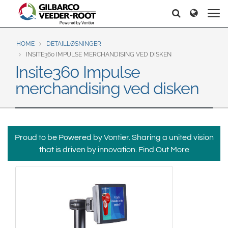
North America
Europe & CIS
Søg
Søg
United States
English
Dansk
Canada
Deutsch
Español
HOME
DETAILLØSNINGER
INSITE360 IMPULSE MERCHANDISING VED DISKEN
Français
Italiano
Insite360 Impulse
Latin America
Magyar
Norsk
merchandising ved disken
Español
English
Română
Pусский
Srpski
Suomi
Brazil
Svenska
Português
Proud to be Powered by Vontier. Sharing a united vision
English
Middle East and Africa
that is driven by innovation.
Find Out More
Mexico
India
Español
Asia Pacific
Australia
中国