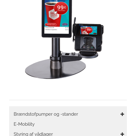
Main
Brændstofpumper og -stander
navigation
E-Mobility
Styring af vådlager