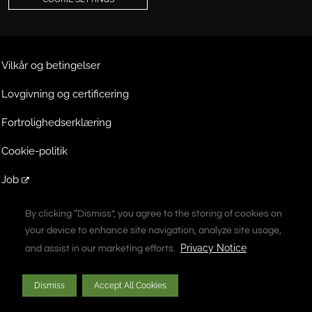
Vilkår og betingelser
Lovgivning og certificering
Fortrolighedserklæring
Cookie-politik
Job
Extranet
By clicking “Dismiss”, you agree to the storing of cookies on
By clicking “Dismiss”, you agree to the storing of cookies on
your device to enhance site navigation, analyze site usage,
your device to enhance site navigation, analyze site usage,
A Vontier Company
Privacy Notice
Privacy Notice
and assist in our marketing efforts.
and assist in our marketing efforts.
Copyright © 2026 Gilbarco Inc. Alle rettigheder forbeholdes. Uautoriseret
Dismiss
Dismiss
Accept All Cookies
Accept All Cookies
duplikering er ikke tilladt.