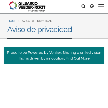
North America
Europe & CIS
Hello
Hello
United States
English
Dansk
Canada
Deutsch
Español
HOME
AVISO DE PRIVACIDAD
Aviso de privacidad
Français
Italiano
Latin America
Magyar
Norsk
Español
English
Română
Pусский
Srpski
Suomi
Brazil
Proud to be Powered by Vontier. Sharing a united vision
Svenska
that is driven by innovation.
Find Out More
Português
English
Middle East and Africa
Mexico
India
Español
Asia Pacific
Australia
中国