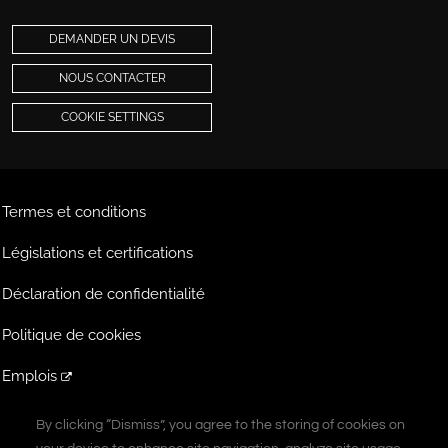
DEMANDER UN DEVIS
NOUS CONTACTER
COOKIE SETTINGS
Termes et conditions
Législations et certifications
Déclaration de confidentialité
Politique de cookies
Emplois
Extranet
By clicking “Dismiss”, you agree to the storing of cookies on
By clicking “Dismiss”, you agree to the storing of cookies on