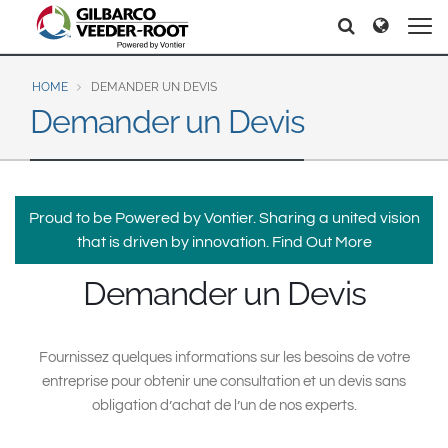
North America
Europe & CIS
Recherche
Recherche
United States
English
Dansk
Canada
Deutsch
Español
HOME
DEMANDER UN DEVIS
Demander un Devis
Français
Italiano
Latin America
Magyar
Norsk
Español
English
Română
Pусский
Srpski
Suomi
Brazil
Proud to be Powered by Vontier. Sharing a united vision
Svenska
that is driven by innovation.
Find Out More
Português
English
Demander un Devis
Middle East and Africa
Mexico
India
Fournissez quelques informations sur les besoins de votre
Español
entreprise pour obtenir une consultation et un devis sans
Asia Pacific
obligation d’achat de l’un de nos experts.
Australia
中国