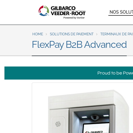
North America
Main
NOS SOLU
United States
Canada
naviga
Latin America
HOME
SOLUTIONS DE PAIEMENT
TERMINAUX DE PA
Español
English
FlexPay B2B Advanced
Brazil
Português
English
Proud to be Power
Mexico
Español