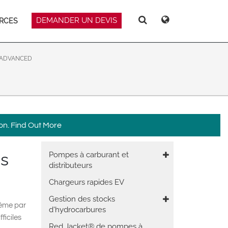
DEMANDER UN DEVIS
RCES
Deutsch
Español
Recherche
Recherche
Magyar
Norsk
Srpski
Suomi
 ADVANCED
on.
Find Out More
Main
ns
Pompes à carburant et
distributeurs
 East Asia
navigation
Chargeurs rapides EV
Gestion des stocks
même par
d'hydrocarbures
ficiles
Red Jacket® de pompes à