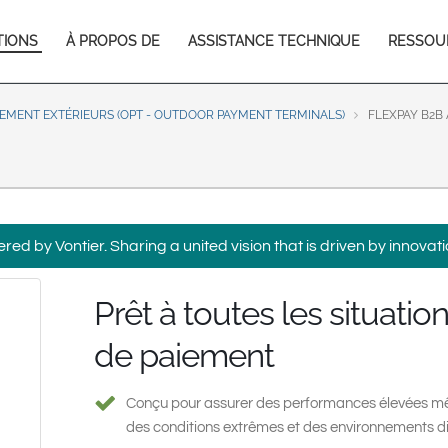
Europe & CIS
TIONS
À PROPOS DE
ASSISTANCE TECHNIQUE
RESSOU
English
Dansk
tion
Français
Italiano
Română
Pусский
IEMENT EXTÉRIEURS (OPT - OUTDOOR PAYMENT TERMINALS)
FLEXPAY B2B
Svenska
Middle East and Africa
India
ed by Vontier. Sharing a united vision that is driven by innovati
Asia Pacific
Prêt à toutes les situatio
Australia
中国
South
de paiement
Conçu pour assurer des performances élevées 
des conditions extrêmes et des environnements dif