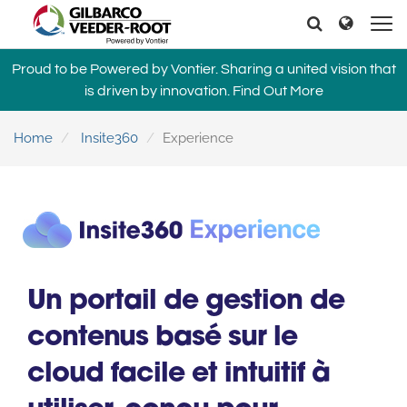
North America
Europe & CIS
Recherche
Recherche
United States
English
Dansk
Proud to be Powered by Vontier. Sharing a united vision that
Canada
Deutsch
Español
is driven by innovation.
Find Out More
Français
Italiano
Latin America
Magyar
Norsk
Home
Insite360
Experience
Español
English
Română
Pусский
Srpski
Suomi
Brazil
Svenska
Português
English
Middle East and Africa
Un portail de gestion de
Mexico
India
Español
contenus basé sur le
Asia Pacific
cloud facile et intuitif à
Australia
中国