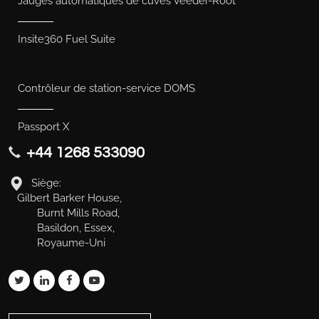
Jauges automatiques de cuves Veeder-Root
Insite360 Fuel Suite
Contrôleur de station-service DOMS
Passport X
+44 1268 533090
Siège:
Gilbert Barker House,
Burnt Mills Road,
Basildon, Essex,
Royaume-Uni