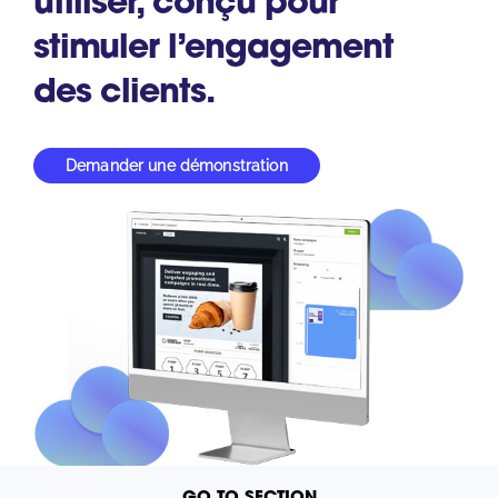
utiliser, conçu pour
South East Asia
stimuler l’engagement
des clients.
Demander une démonstration