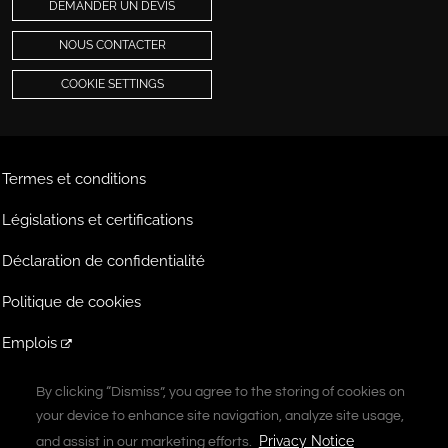
DEMANDER UN DEVIS
NOUS CONTACTER
COOKIE SETTINGS
Termes et conditions
Législations et certifications
Déclaration de confidentialité
Politique de cookies
Emplois
Extranet
By clicking “Dismiss”, you agree to the storing of cookies on
By clicking “Dismiss”, you agree to the storing of cookies on
your device to enhance site navigation, analyze site usage,
your device to enhance site navigation, analyze site usage,
A Vontier Company
Privacy Notice
Privacy Notice
and assist in our marketing efforts.
and assist in our marketing efforts.