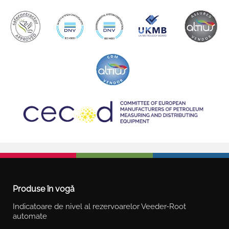
Produse în vogă
Indicatoare de nivel al rezervoarelor Veeder-Root
automate