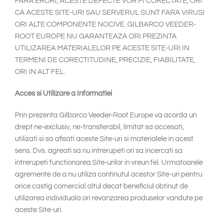
FARA ERORI, ACESTE DEFECTE VOR FI CORECTATE, ORI
CA ACESTE SITE-URI SAU SERVERUL SUNT FARA VIRUSI
ORI ALTE COMPONENTE NOCIVE. GILBARCO VEEDER-
ROOT EUROPE NU GARANTEAZA ORI PREZINTA
UTILIZAREA MATERIALELOR PE ACESTE SITE-URI IN
TERMENI DE CORECTITUDINE, PRECIZIE, FIABILITATE,
ORI IN ALT FEL.
Acces si Utilizare a Informatiei
Prin prezenta Gilbarco Veeder-Root Europe va acorda un
drept ne-exclusiv, ne-transferabil, limitat sa accesati,
utilizati si sa afisati aceste Site-uri si materialele in acest
sens. Dvs. agreati sa nu intrerupeti ori sa incercati sa
intrerupeti functionarea Site-urilor in vreun fel. Urmatoarele
agremente de a nu utiliza continutul acestor Site-uri pentru
orice castig comercial altul decat beneficiul obtinut de
utilizarea individuala ori revanzarea produselor vandute pe
aceste Site-uri.