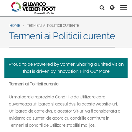
North America
Europe & CIS
Căutați
Căutați
United States
English
Dansk
Canada
Deutsch
Español
HOME
TERMENI AI POLITICII CURENTE
Termeni ai Politicii curente
Français
Italiano
Latin America
Magyar
Norsk
Español
English
Română
Pусский
Srpski
Suomi
Brazil
Proud to be Powered by Vontier. Sharing a united vision
Svenska
that is driven by innovation.
Find Out More
Português
English
Termeni ai Politicii curente
Middle East and Africa
Urmatoarele reprezinta Conditiile de Utilizare care
Mexico
India
guverneaza utilizarea si acesul dvs. la aceste website-uri.
Español
Utilizarea de catre dvs. a acestor Sit-uri va fi considerata o
Asia Pacific
evidenta ca sunteti de acord cu condtiile continute in
Australia
中国
Termeni si conditii de Utilizare stabiliti mai jos.