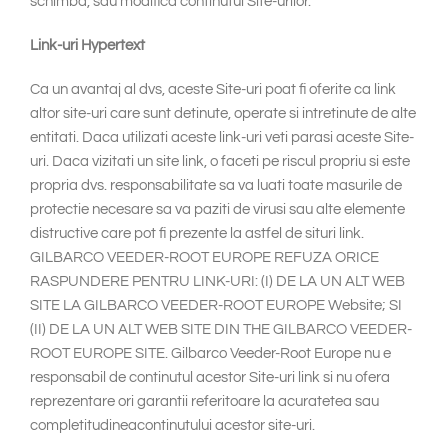
schimba, sau modifica continutul Site-urilor.
Link-uri Hypertext
Ca un avantaj al dvs, aceste Site-uri poat fi oferite ca link
altor site-uri care sunt detinute, operate si intretinute de alte
entitati. Daca utilizati aceste link-uri veti parasi aceste Site-
uri. Daca vizitati un site link, o faceti pe riscul propriu si este
propria dvs. responsabilitate sa va luati toate masurile de
protectie necesare sa va paziti de virusi sau alte elemente
distructive care pot fi prezente la astfel de situri link.
GILBARCO VEEDER-ROOT EUROPE REFUZA ORICE
RASPUNDERE PENTRU LINK-URI: (I) DE LA UN ALT WEB
SITE LA GILBARCO VEEDER-ROOT EUROPE Website; SI
(II) DE LA UN ALT WEB SITE DIN THE GILBARCO VEEDER-
ROOT EUROPE SITE. Gilbarco Veeder-Root Europe nu e
responsabil de continutul acestor Site-uri link si nu ofera
reprezentare ori garantii referitoare la acuratetea sau
completitudineacontinutului acestor site-uri.