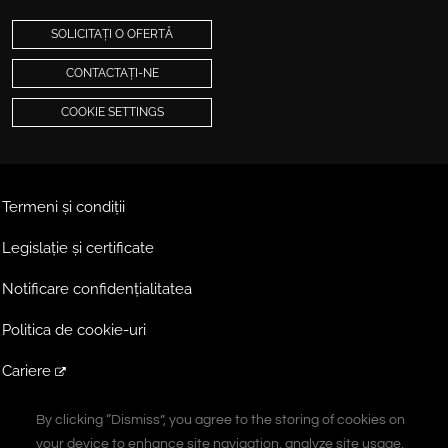
SOLICITAȚI O OFERTĂ
CONTACTAȚI-NE
COOKIE SETTINGS
Termeni și condiții
Legislație și certificate
Notificare confidențialitatea
Politica de cookie-uri
Cariere
Extranet
By clicking “Dismiss”, you agree to the storing of cookies on
By clicking “Dismiss”, you agree to the storing of cookies on
your device to enhance site navigation, analyze site usage,
your device to enhance site navigation, analyze site usage,