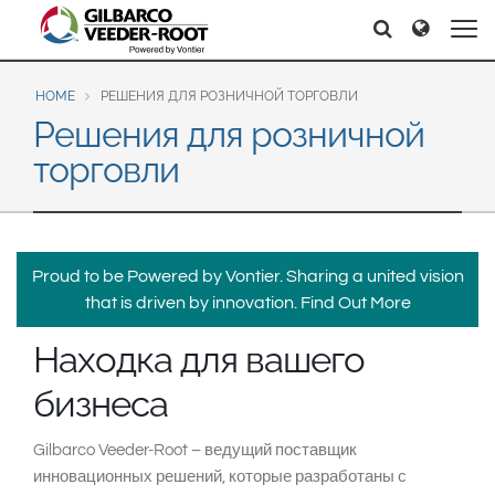
North America
Europe & CIS
Поиск
Поиск
United States
English
Dansk
Canada
Deutsch
Español
HOME
РЕШЕНИЯ ДЛЯ РОЗНИЧНОЙ ТОРГОВЛИ
Решения для розничной
Français
Italiano
Latin America
торговли
Magyar
Norsk
Español
English
Română
Pусский
Srpski
Suomi
Brazil
Svenska
Proud to be Powered by Vontier. Sharing a united vision
Português
that is driven by innovation.
Find Out More
English
Middle East and Africa
Находка для вашего
Mexico
India
бизнеса
Español
Asia Pacific
Gilbarco Veeder-Root – ведущий поставщик
Australia
中国
инновационных решений, которые разработаны с