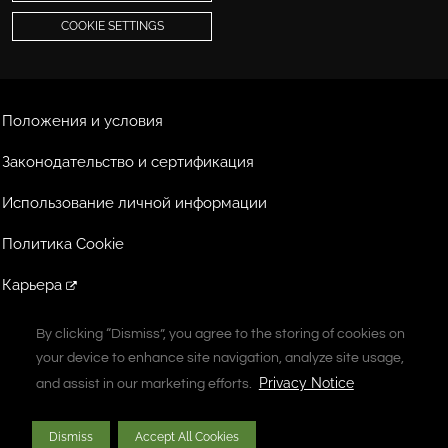
COOKIE SETTINGS
Положения и условия
Законодательство и сертификация
Использование личной информации
Политика Cookie
Карьера
Экстранет
By clicking “Dismiss”, you agree to the storing of cookies on
By clicking “Dismiss”, you agree to the storing of cookies on
your device to enhance site navigation, analyze site usage,
your device to enhance site navigation, analyze site usage,
A Vontier Company
Privacy Notice
Privacy Notice
and assist in our marketing efforts.
and assist in our marketing efforts.
Copyright © 2026 Gilbarco Inc. Все права защищены.
Dismiss
Dismiss
Accept All Cookies
Accept All Cookies
Несанкционированное копирование запрещено.