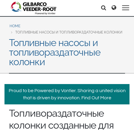
North America
Europe & CIS
Поиск
Поиск
United States
English
Dansk
Canada
Deutsch
Español
HOME
ТОПЛИВНЫЕ НАСОСЫ И ТОПЛИВОРАЗДАТОЧНЫЕ КОЛОНКИ
Français
Italiano
Топливные насосы и
Latin America
Magyar
Norsk
топливораздаточные
Español
English
Română
Pусский
колонки
Srpski
Suomi
Brazil
Svenska
Português
English
Middle East and Africa
Proud to be Powered by Vontier. Sharing a united vision
that is driven by innovation.
Find Out More
Mexico
India
Español
Топливораздаточные
Asia Pacific
колонки созданные для
Australia
中国