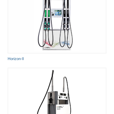
Самая высокая степень безопасности в классе
Подлинное разнообразие
Самая высокая точность отпуска
Самые положительные отзывы
Horizon-II
Качественная сборка и надежная конструкция
Полная адаптированность к разной скорости
отпуска и конфигурации шлангов
Совместимость с биотопливом и этанолом