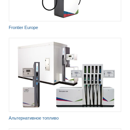
Frontier Europe
LPG
CNG
AdBlue
E85 and bio-diesel
Альтернативное топливо