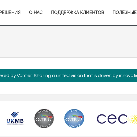
Europe & CIS
Main
РЕШЕНИЯ
О НАС
ПОДДЕРЖКА КЛИЕНТОВ
ПОЛЕЗНЫЕ
English
Dansk
avigation
Français
Italiano
Română
Pусский
Svenska
Middle East and Africa
India
ed by Vontier. Sharing a united vision that is driven by innovati
Asia Pacific
Australia
中国
South