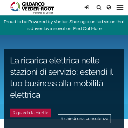
North America
Europe & CIS
Ricerca
Ricerca
United States
English
Dansk
Proud to be Powered by Vontier. Sharing a united vision that
Canada
Deutsch
Español
is driven by innovation.
Find Out More
Français
Italiano
Latin America
Magyar
Norsk
Español
English
Română
Pусский
La ricarica elettrica nelle
Srpski
Suomi
Brazil
Svenska
stazioni di servizio: estendi il
Português
English
tuo business alla mobilità
Middle East and Africa
elettrica
Mexico
India
Español
Asia Pacific
Riguarda la diretta
Richiedi una consulenza
Australia
中国