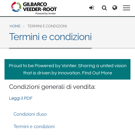
North America
Europe & CIS
Ricerca
Ricerca
United States
English
Dansk
Canada
Deutsch
Español
HOME
TERMINI E CONDIZIONI
Termini e condizioni
Français
Italiano
Latin America
Magyar
Norsk
Español
English
Română
Pусский
Srpski
Suomi
Brazil
Proud to be Powered by Vontier. Sharing a united vision
Svenska
that is driven by innovation.
Find Out More
Português
English
Condizioni generali di vendita:
Middle East and Africa
Leggi il PDF
Mexico
India
Español
Footer
Condizioni d’uso
Asia Pacific
Australia
中国
Termini e condizioni