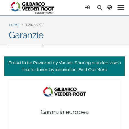
North America
Europe & CIS
Ricerca
Ricerca
United States
English
Dansk
Canada
Deutsch
Español
HOME
GARANZIE
Garanzie
Français
Italiano
Latin America
Magyar
Norsk
Español
English
Română
Pусский
Srpski
Suomi
Brazil
Proud to be Powered by Vontier. Sharing a united vision
Svenska
that is driven by innovation.
Find Out More
Português
English
Middle East and Africa
Mexico
India
Español
Garanzia europea
Asia Pacific
Australia
中国