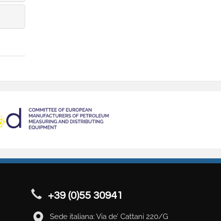
+39 (0)55 30941
Sede italiana: Via de’ Cattani 220/G