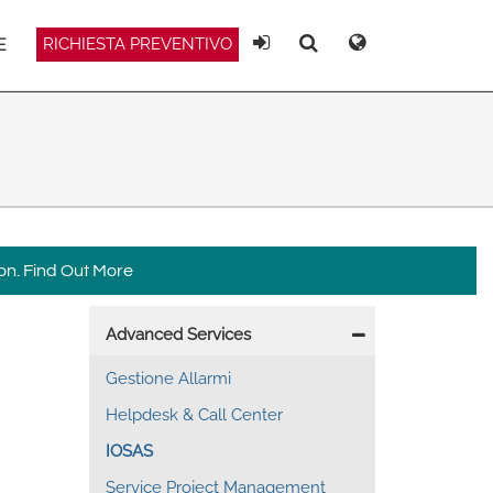
RICHIESTA PREVENTIVO
E
Deutsch
Español
Ricerca
Ricerca
Magyar
Norsk
Srpski
Suomi
on.
Find Out More
Main
Advanced Services
 East Asia
navigation
Gestione Allarmi
Helpdesk & Call Center
IOSAS
Service Project Management