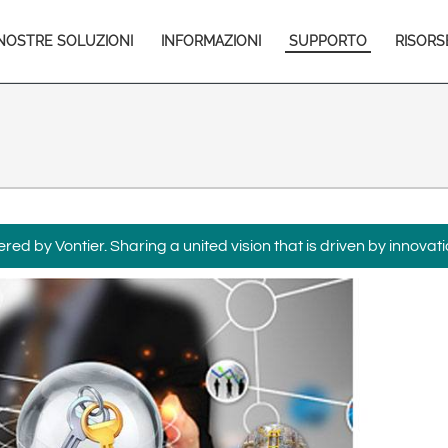
Europe & CIS
in
NOSTRE SOLUZIONI
INFORMAZIONI
SUPPORTO
RISORS
English
Dansk
vigation
Français
Italiano
Română
Pусский
Svenska
Middle East and Africa
India
ed by Vontier. Sharing a united vision that is driven by innovati
Asia Pacific
Australia
中国
South