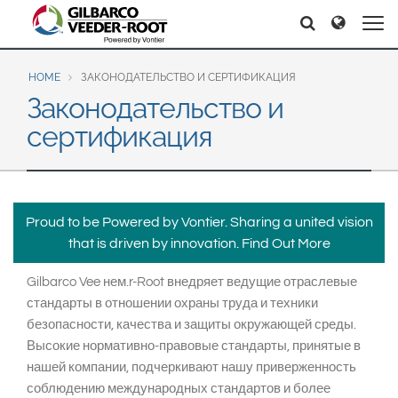
North America
Europe & CIS
Поиск
Поиск
United States
English
Dansk
Canada
Deutsch
Español
HOME
ЗАКОНОДАТЕЛЬСТВО И СЕРТИФИКАЦИЯ
Законодательство и
Français
Italiano
Latin America
сертификация
Magyar
Norsk
Español
English
Română
Pусский
Srpski
Suomi
Brazil
Svenska
Proud to be Powered by Vontier. Sharing a united vision
Português
that is driven by innovation.
Find Out More
English
Middle East and Africa
Gilbarco Vee нем.r-Root внедряет ведущие отраслевые
Mexico
India
стандарты в отношении охраны труда и техники
Español
безопасности, качества и защиты окружающей среды.
Asia Pacific
Высокие нормативно-правовые стандарты, принятые в
нашей компании, подчеркивают нашу приверженность
Australia
中国
соблюдению международных стандартов и более