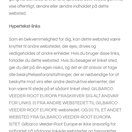
vise offentligt, ændre eller ændre indholdet på dette
websted.
Hypertekst-links
Som en bekvemmelighed for dig, kan dette websted være
knyttet til andre websteder, der ejes, drives og
vedligeholdes af andre enheder. Hvis du bruger disse links,
forlader du dette websted. Hvis du besøger et linket sted,
gør du det på din egen risiko, og det er dit ansvar at tage
alle beskyttelsesforanstaltninger, der er nødvendige for at
beskytte mod vira eller andre destruktive elementer, der
kan være til stede på et sådant linket sted. GILBARCO
VEEDER-ROOT EUROPA FRASKRIVER SIG ALT ANSVAR
FOR LINKS: (I) FRA ANDRE WEBSTEDET TIL GILBARCO
VEEDER-ROOT EUROPE-webstedet; OG (II) TIL ET ANDET
WEBSTED FRA GILBARCO VEEDER-ROOT EUROPA
SITET. Gilbarco Veeder-Root Europe er ikke ansvarlig for
indholdet på sådanne linkede websteder og fremsætter