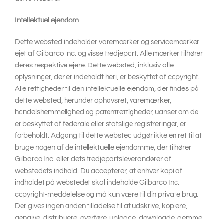
Intellektuel ejendom
Dette websted indeholder varemærker og servicemærker
ejet af Gilbarco Inc. og visse tredjepart. Alle mærker tilhører
deres respektive ejere. Dette websted, inklusiv alle
oplysninger, der er indeholdt heri, er beskyttet af copyright.
Alle rettigheder til den intellektuelle ejendom, der findes på
dette websted, herunder ophavsret, varemærker,
handelshemmelighed og patentrettigheder, uanset om de
er beskyttet af føderale eller statslige registreringer, er
forbeholdt. Adgang til dette websted udgør ikke en ret til at
bruge nogen af de intellektuelle ejendomme, der tilhører
Gilbarco Inc. eller dets tredjepartsleverandører af
webstedets indhold. Du accepterer, at enhver kopi af
indholdet på webstedet skal indeholde Gilbarco Inc.
copyright-meddelelse og må kun være til din private brug.
Der gives ingen anden tilladelse til at udskrive, kopiere,
gengive, distribuere, overføre, uploade, downloade, gemme,