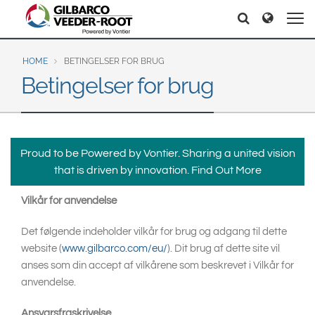
North America
Europe & CIS
Søg
Søg
United States
English
Dansk
Canada
Deutsch
Español
HOME
BETINGELSER FOR BRUG
Betingelser for brug
Français
Italiano
Latin America
Magyar
Norsk
Español
English
Română
Pусский
Srpski
Suomi
Brazil
Proud to be Powered by Vontier. Sharing a united vision
Svenska
that is driven by innovation.
Find Out More
Português
English
Vilkår for anvendelse
Middle East and Africa
Det følgende indeholder vilkår for brug og adgang til dette
Mexico
India
website (
www.gilbarco.com/eu/
). Dit brug af dette site vil
Español
anses som din accept af vilkårene som beskrevet i Vilkår for
Asia Pacific
anvendelse.
Australia
中国
Ansvarsfraskrivelse