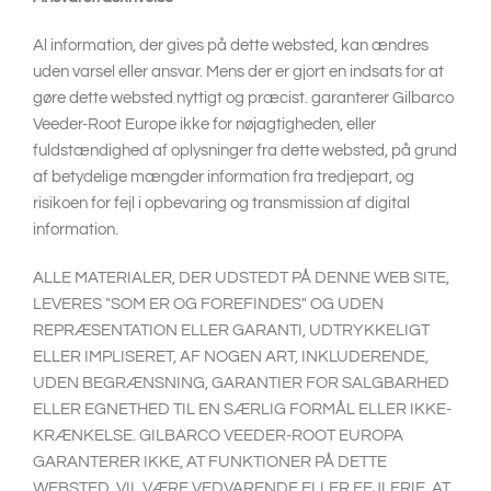
South East Asia
Al information, der gives på dette websted, kan ændres
uden varsel eller ansvar. Mens der er gjort en indsats for at
gøre dette websted nyttigt og præcist. garanterer Gilbarco
Veeder-Root Europe ikke for nøjagtigheden, eller
fuldstændighed af oplysninger fra dette websted, på grund
af betydelige mængder information fra tredjepart, og
risikoen for fejl i opbevaring og transmission af digital
information.
ALLE MATERIALER, DER UDSTEDT PÅ DENNE WEB SITE,
LEVERES "SOM ER OG FOREFINDES" OG UDEN
REPRÆSENTATION ELLER GARANTI, UDTRYKKELIGT
ELLER IMPLISERET, AF NOGEN ART, INKLUDERENDE,
UDEN BEGRÆNSNING, GARANTIER FOR SALGBARHED
ELLER EGNETHED TIL EN SÆRLIG FORMÅL ELLER IKKE-
KRÆNKELSE. GILBARCO VEEDER-ROOT EUROPA
GARANTERER IKKE, AT FUNKTIONER PÅ DETTE
WEBSTED, VIL VÆRE VEDVARENDE ELLER FEJLFRIE, AT