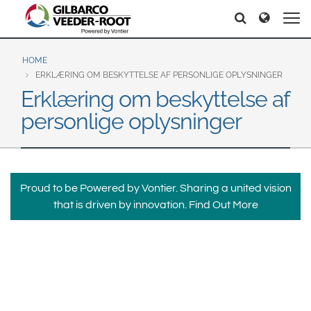
North America
Europe & CIS
Søg
Søg
United States
English
Dansk
Canada
Deutsch
Español
HOME
ERKLÆRING OM BESKYTTELSE AF PERSONLIGE OPLYSNINGER
Français
Italiano
Erklæring om beskyttelse af
Latin America
Magyar
Norsk
personlige oplysninger
Español
English
Română
Pусский
Srpski
Suomi
Brazil
Svenska
Português
Proud to be Powered by Vontier. Sharing a united vision
English
Middle East and Africa
that is driven by innovation.
Find Out More
Mexico
India
Español
Asia Pacific
Australia
中国