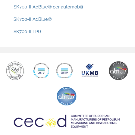
SK700-
SK700-II AdBlue® per automobili
II
SK700-II AdBlue®
Models
SK700-II LPG