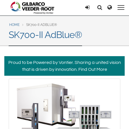
North America
Europe & CIS
Ricerca
Ricerca
United States
English
Dansk
Canada
Deutsch
Español
HOME
SK700-II ADBLUE®
SK700-II AdBlue®
Français
Italiano
Latin America
Magyar
Norsk
Español
English
Română
Pусский
Srpski
Suomi
Brazil
Proud to be Powered by Vontier. Sharing a united vision
Svenska
that is driven by innovation.
Find Out More
Português
English
Middle East and Africa
Mexico
India
Español
Asia Pacific
Australia
中国