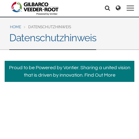
North America
Europe & CIS
Suche
Suche
United States
English
Dansk
Canada
Deutsch
Español
HOME
DATENSCHUTZHINWEIS
Datenschutzhinweis
Français
Italiano
Latin America
Magyar
Norsk
Español
English
Română
Pусский
Srpski
Suomi
Brazil
Proud to be Powered by Vontier. Sharing a united vision
Svenska
that is driven by innovation.
Find Out More
Português
English
Middle East and Africa
Mexico
India
Español
Asia Pacific
Australia
中国