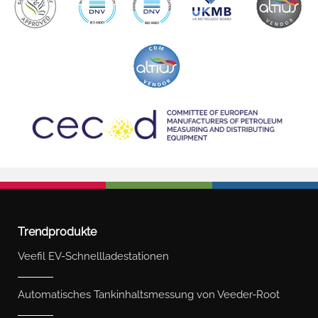
Trendprodukte
Veefil EV-Schnellladestationen
Automatisches Tankinhaltsmessung von Veeder-Root