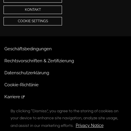
KONTAKT
COOKIE SETTINGS
Geschäftsbedingungen
Rechtsvorschriften & Zertifizierung
Datenschutzerklärung
Cookie-Richtlinie
Karriere
Extranet
By clicking “Dismiss”, you agree to the storing of cookies on
By clicking “Dismiss”, you agree to the storing of cookies on
your device to enhance site navigation, analyze site usage,
your device to enhance site navigation, analyze site usage,
A Vontier Company
Privacy Notice
Privacy Notice
and assist in our marketing efforts.
and assist in our marketing efforts.