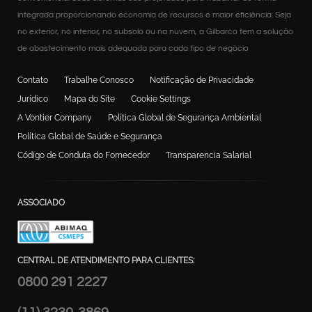
integrada proporcionando economia de recursos e maior eficiência. Seja
no exterior, no interior, no subsolo ou na nuvem, a Gilbarco tem a solução
de abastecimento mais adequada para cada tipo de negócio
Contato
Trabalhe Conosco
Notificação de Privacidade
Jurídico
Mapa do Site
Cookie Settings
A Vontier Company
Política Global de Segurança Ambiental
Política Global de Saúde e Segurança
Código de Conduta do Fornecedor
Transparencia Salarial
ASSOCIADO
CENTRAL DE ATENDIMENTO PARA CLIENTES:
0800 291 2227