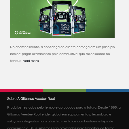
No abastecimento, a confiança do cliente começa em um princípio
básico: pagar exatamente pelo combustível que foi colocado no
tanque.
read more
Sobre A Gilbarco Veeder-Root
Produtos testados pelo tempo e aprovados para o futuro. Desde 1865, a
Gilbarco Veeder-Root é líder global em equipamentos, tecnologia e
soluções integradas para abastecimento de combustíveis e lojas de
conveniência. Seus sistemas são projetados para trabalhar de forma