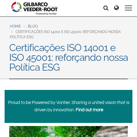
North America
Europe & CIS
Search
Search
Search
United States
English
Dansk
Canada
Deutsch
Español
HOME
BLOG
CERTIFICAÇÕES ISO 14001 E ISO 45001: REFORÇANDO NOSSA
Français
Italiano
POLÍTICA ESG
Latin America
Certificações ISO 14001 e
Magyar
Norsk
Español
English
ISO 45001: reforçando nossa
Română
Pусский
Srpski
Suomi
Política ESG
Brazil
Svenska
Português
English
Middle East and Africa
Mexico
Proud to be Powered by Vontier. Sharing a united vision that is
India
driven by innovation.
Find out more
Español
Asia Pacific
Australia
中国