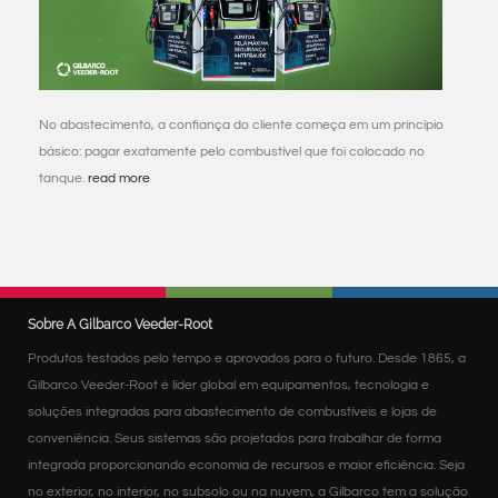
No abastecimento, a confiança do cliente começa em um princípio
básico: pagar exatamente pelo combustível que foi colocado no
tanque.
read more
Sobre A Gilbarco Veeder-Root
Produtos testados pelo tempo e aprovados para o futuro. Desde 1865, a
Gilbarco Veeder-Root é líder global em equipamentos, tecnologia e
soluções integradas para abastecimento de combustíveis e lojas de
conveniência. Seus sistemas são projetados para trabalhar de forma
integrada proporcionando economia de recursos e maior eficiência. Seja
no exterior, no interior, no subsolo ou na nuvem, a Gilbarco tem a solução