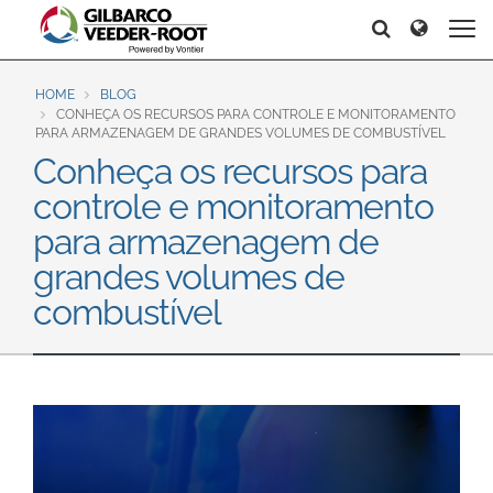
North America
Europe & CIS
Search
Search
Search
United States
English
Dansk
Canada
Deutsch
Español
HOME
BLOG
CONHEÇA OS RECURSOS PARA CONTROLE E MONITORAMENTO
Français
Italiano
PARA ARMAZENAGEM DE GRANDES VOLUMES DE COMBUSTÍVEL
Latin America
Conheça os recursos para
Magyar
Norsk
Español
English
controle e monitoramento
Română
Pусский
Srpski
Suomi
para armazenagem de
Brazil
Svenska
grandes volumes de
Português
combustível
English
Middle East and Africa
Mexico
India
Español
Asia Pacific
Australia
中国