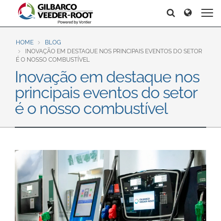
North America
Europe & CIS
Search
Search
Search
United States
English
Dansk
Canada
Deutsch
Español
HOME
BLOG
INOVAÇÃO EM DESTAQUE NOS PRINCIPAIS EVENTOS DO SETOR
Français
Italiano
É O NOSSO COMBUSTÍVEL
Latin America
Inovação em destaque nos
Magyar
Norsk
Español
English
principais eventos do setor
Română
Pусский
Srpski
Suomi
é o nosso combustível
Brazil
Svenska
Português
English
Middle East and Africa
Mexico
India
Español
Asia Pacific
Australia
中国