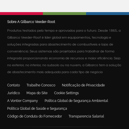
Sobre A Gilbarco Veeder-Root
Produtos testados pelo tempo e aprovados para o futuro. Desde 1865, a
Gilbarco Veeder-Root é líder global em equipamentos, tecnologia e
soluções integradas para abastecimento de combustíveis e lojas de
conveniência. Seus sistemas são projetados para trabalhar de forma
integrada proporcionando economia de recursos e maior eficiência. Seja
no exterior, no interior, no subsolo ou na nuvem, a Gilbarco tem a solução
de abastecimento mais adequada para cada tipo de negócio
Contato
Trabalhe Conosco
Notificação de Privacidade
Jurídico
Mapa do Site
Cookie Settings
A Vontier Company
Política Global de Segurança Ambiental
Política Global de Saúde e Segurança
Código de Conduta do Fornecedor
Transparencia Salarial