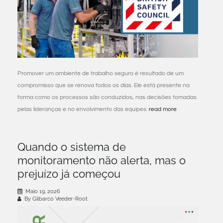
Promover um ambiente de trabalho seguro é resultado de um
compromisso que se renova todos os dias. Ele está presente na
forma como os processos são conduzidos, nas decisões tomadas
pelas lideranças e no envolvimento das equipes.
read more
Quando o sistema de
monitoramento não alerta, mas o
prejuízo já começou
Maio 19, 2026
By Gilbarco Veeder-Root