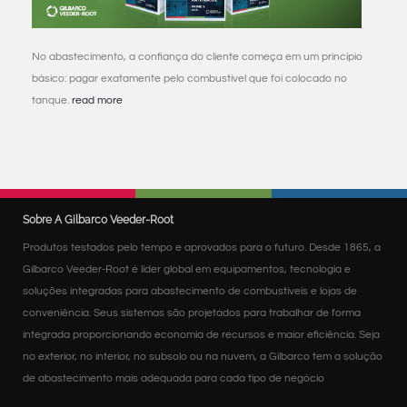
No abastecimento, a confiança do cliente começa em um princípio
básico: pagar exatamente pelo combustível que foi colocado no
tanque.
read more
Sobre A Gilbarco Veeder-Root
Produtos testados pelo tempo e aprovados para o futuro. Desde 1865, a
Gilbarco Veeder-Root é líder global em equipamentos, tecnologia e
soluções integradas para abastecimento de combustíveis e lojas de
conveniência. Seus sistemas são projetados para trabalhar de forma
integrada proporcionando economia de recursos e maior eficiência. Seja
no exterior, no interior, no subsolo ou na nuvem, a Gilbarco tem a solução
de abastecimento mais adequada para cada tipo de negócio