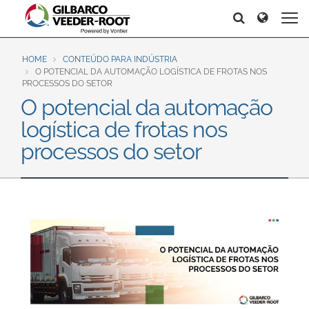
North America
Europe & CIS
Search
Search
Search
United States
English
Dansk
Canada
Deutsch
Español
HOME
CONTEÚDO PARA INDÚSTRIA
O POTENCIAL DA AUTOMAÇÃO LOGÍSTICA DE FROTAS NOS
Français
Italiano
PROCESSOS DO SETOR
Latin America
O potencial da automação
Magyar
Norsk
Español
English
logística de frotas nos
Română
Pусский
Srpski
Suomi
processos do setor
Brazil
Svenska
Português
English
Middle East and Africa
Mexico
India
Español
Asia Pacific
Australia
中国