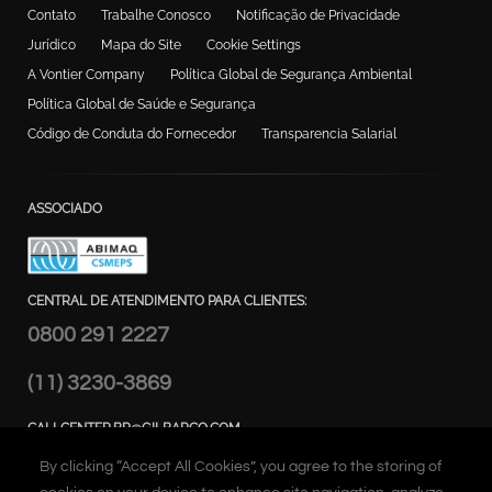
Contato
Trabalhe Conosco
Notificação de Privacidade
Jurídico
Mapa do Site
Cookie Settings
A Vontier Company
Política Global de Segurança Ambiental
Política Global de Saúde e Segurança
Código de Conduta do Fornecedor
Transparencia Salarial
ASSOCIADO
CENTRAL DE ATENDIMENTO PARA CLIENTES:
0800 291 2227
(11) 3230-3869
CALLCENTER.BR@GILBARCO.COM
ENDEREÇO:
By clicking “Accept All Cookies”, you agree to the storing of
Alameda Caiapós, 173 - Tamboré,