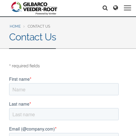
North America
Europe & CIS
Search
Search
Search
United States
English
Dansk
Canada
Deutsch
Español
HOME
CONTACT US
Contact Us
Français
Italiano
Latin America
Magyar
Norsk
Español
English
Română
Pусский
Srpski
Suomi
Brazil
* required fields
Svenska
Português
English
Middle East and Africa
Mexico
India
Español
Asia Pacific
Australia
中国