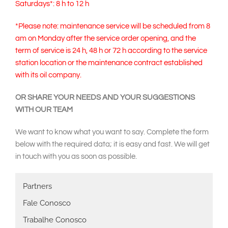
Saturdays*: 8 h to 12 h
*Please note: maintenance service will be scheduled from 8
am on Monday after the service order opening, and the
term of service is 24 h, 48 h or 72 h according to the service
station location or the maintenance contract established
with its oil company.
OR SHARE YOUR NEEDS AND YOUR SUGGESTIONS
WITH OUR TEAM
We want to know what you want to say. Complete the form
below with the required data; it is easy and fast. We will get
in touch with you as soon as possible.
Main
Partners
navigation
Fale Conosco
Trabalhe Conosco