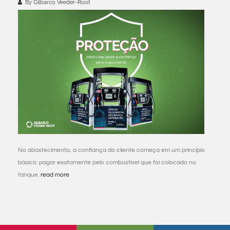
By Gilbarco Veeder-Root
No abastecimento, a confiança do cliente começa em um princípio
básico: pagar exatamente pelo combustível que foi colocado no
tanque.
read more