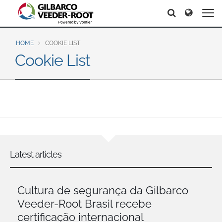
North America
Europe & CIS
Search
Search
Search
United States
English
Dansk
Canada
Deutsch
Español
HOME
COOKIE LIST
Cookie List
Français
Italiano
Latin America
Magyar
Norsk
Español
English
Română
Pусский
Srpski
Suomi
Brazil
Svenska
Português
English
Middle East and Africa
Latest articles
Mexico
India
Español
Cultura de segurança da Gilbarco
Asia Pacific
Veeder-Root Brasil recebe
Australia
中国
certificação internacional