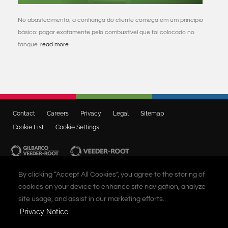
No abastecimento, a confiança do cliente começa em um princípio
básico: pagar exatamente pelo combustível que foi colocado no
tanque.
read more
Contact
Careers
Privacy
Legal
Sitemap
Cookie List
Cookie Settings
CONTACT US
By clicking “Accept All Cookies”, you agree to the storing of
0800 892 2323
cookies on your device to enhance site navigation, analyze
site usage, and assist in our marketing efforts.
Privacy Notice