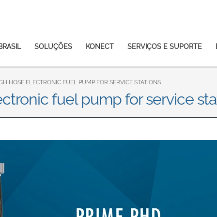
Europe & CIS
English
Dansk
Français
Italiano
BRASIL
SOLUÇÕES
KONECT
SERVIÇOS E SUPORTE
Română
Pусский
Svenska
IGH HOSE ELECTRONIC FUEL PUMP FOR SERVICE STATIONS
ctronic fuel pump for service sta
Middle East and Africa
India
Asia Pacific
Australia
中国
South