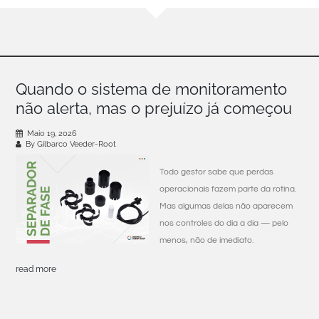
Quando o sistema de monitoramento
não alerta, mas o prejuízo já começou
Maio 19, 2026
By Gilbarco Veeder-Root
Todo gestor sabe que perdas
operacionais fazem parte da rotina.
Mas algumas delas não aparecem
nos controles do dia a dia — pelo
menos, não de imediato.
read more