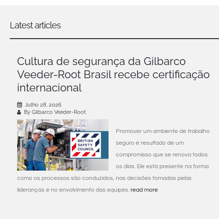
Latest articles
Cultura de segurança da Gilbarco
Veeder-Root Brasil recebe certificação
internacional
Julho 28, 2026
By Gilbarco Veeder-Root
Promover um ambiente de trabalho
seguro é resultado de um
compromisso que se renova todos
os dias. Ele está presente na forma
como os processos são conduzidos, nas decisões tomadas pelas
lideranças e no envolvimento das equipes.
read more