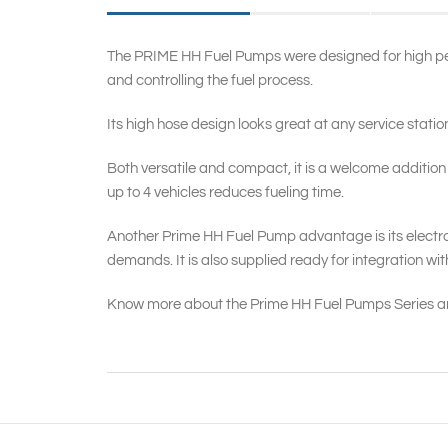
The PRIME HH Fuel Pumps were designed for high per
and controlling the fuel process.
Its high hose design looks great at any service statio
Both versatile and compact, it is a welcome addition
up to 4 vehicles reduces fueling time.
Another Prime HH Fuel Pump advantage is its electron
demands. It is also supplied ready for integration w
Know more about the Prime HH Fuel Pumps Series and