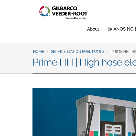
North America
United States
Canada
Main
About
65 ANOS NO 
Latin America
navigation
Español
English
HOME
SERVICE STATION FUEL PUMPS
PRIME HH | H
Brazil
Prime HH | High hose ele
Português
English
Mexico
Español