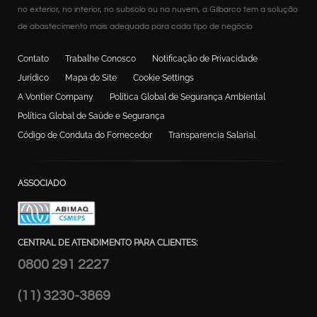
no exterior, no interior, no subsolo ou na nuvem, a Gilbarco tem a solução
de abastecimento mais adequada para cada tipo de negócio
Contato
Trabalhe Conosco
Notificação de Privacidade
Jurídico
Mapa do Site
Cookie Settings
A Vontier Company
Política Global de Segurança Ambiental
Política Global de Saúde e Segurança
Código de Conduta do Fornecedor
Transparencia Salarial
ASSOCIADO
CENTRAL DE ATENDIMENTO PARA CLIENTES:
0800 291 2227
(11) 3230-3869