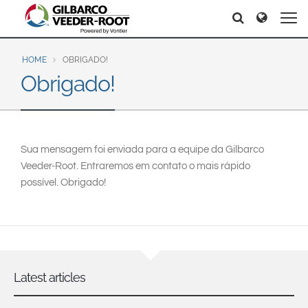
North America
Europe & CIS
Search
Search
Search
United States
English
Dansk
Canada
Deutsch
Español
HOME
OBRIGADO!
Obrigado!
Français
Italiano
Latin America
Magyar
Norsk
Español
English
Română
Pусский
Srpski
Suomi
Brazil
Sua mensagem foi enviada para a equipe da Gilbarco
Svenska
Veeder-Root. Entraremos em contato o mais rápido
Português
possível. Obrigado!
English
Middle East and Africa
Mexico
India
Español
Asia Pacific
Latest articles
Australia
中国