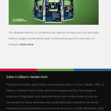
No abastecimento, a confiança do cliente começa em um princípio
básico: pagar exatamente pelo combustível que foi colocado no
tanque.
read more
Sobre A Gilbarco Veeder-Root
Produtos testados pelo tempo e aprovados para o futuro. Desde 1865, a
Gilbarco Veeder-Root é líder global em equipamentos, tecnologia e
soluções integradas para abastecimento de combustíveis e lojas de
conveniência. Seus sistemas são projetados para trabalhar de forma
integrada proporcionando economia de recursos e maior eficiência. Seja