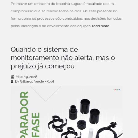
Promover um ambiente de trabalho seguro é resultado de um
compromisso que se renova todos os dias. Ele está presente na
forma como os processos são conduzidos, nas decisões tomadas
pelas lideranças e no envolvimento das equipes.
read more
Quando o sistema de
monitoramento não alerta, mas o
prejuízo já começou
Maio 19, 2026
By Gilbarco Veeder-Root