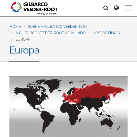
North America
Europe & CIS
Search
Search
Search
United States
English
Dansk
Canada
Deutsch
Español
HOME
SOBRE A GILBARCO VEEDER-ROOT
A GILBARCO VEEDER-ROOT NO MUNDO
NOSSAS FILIAIS
Français
Italiano
EUROPA
Latin America
Magyar
Norsk
Europa
Español
English
Română
Pусский
Srpski
Suomi
Brazil
Svenska
Português
English
Middle East and Africa
Mexico
India
Español
Asia Pacific
Australia
中国