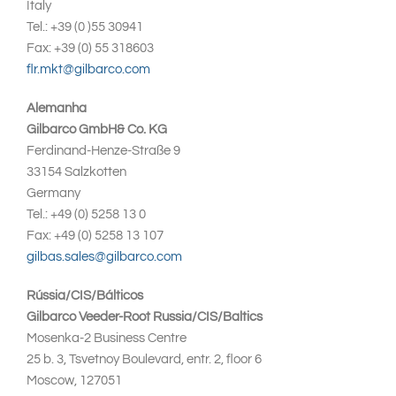
Italy
Tel.: +39 (0 )55 30941
Fax: +39 (0) 55 318603
flr.mkt@gilbarco.com
Alemanha
Gilbarco GmbH& Co. KG
Ferdinand-Henze-Straße 9
33154 Salzkotten
Germany
Tel.: +49 (0) 5258 13 0
Fax: +49 (0) 5258 13 107
gilbas.sales@gilbarco.com
Rússia/CIS/Bálticos
Gilbarco Veeder-Root Russia/CIS/Baltics
Mosenka-2 Business Centre
25 b. 3, Tsvetnoy Boulevard, entr. 2, floor 6
Moscow, 127051