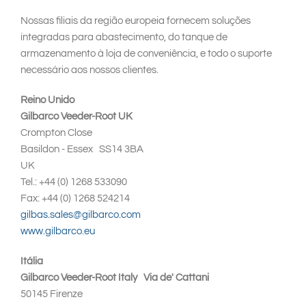
South East Asia
Nossas filiais da região europeia fornecem soluções
integradas para abastecimento, do tanque de
armazenamento à loja de conveniência, e todo o suporte
necessário aos nossos clientes.
Reino Unido
Gilbarco Veeder-Root UK
Crompton Close
Basildon - Essex SS14 3BA
UK
Tel.: +44 (0) 1268 533090
Fax: +44 (0) 1268 524214
gilbas.sales@gilbarco.com
www.gilbarco.eu
Itália
Gilbarco Veeder-Root Italy Via de' Cattani
50145 Firenze