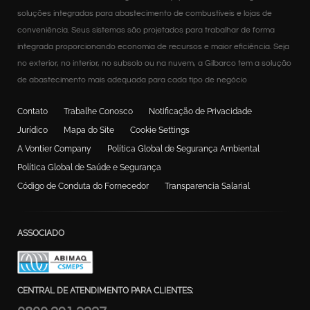
soluções integradas para abastecimento de combustíveis e lojas de
conveniência. Seus sistemas são projetados para trabalhar de forma
integrada proporcionando economia de recursos e maior eficiência. Seja
no exterior, no interior, no subsolo ou na nuvem, a Gilbarco tem a solução
de abastecimento mais adequada para cada tipo de negócio
Contato
Trabalhe Conosco
Notificação de Privacidade
Jurídico
Mapa do Site
Cookie Settings
A Vontier Company
Política Global de Segurança Ambiental
Política Global de Saúde e Segurança
Código de Conduta do Fornecedor
Transparencia Salarial
ASSOCIADO
CENTRAL DE ATENDIMENTO PARA CLIENTES: