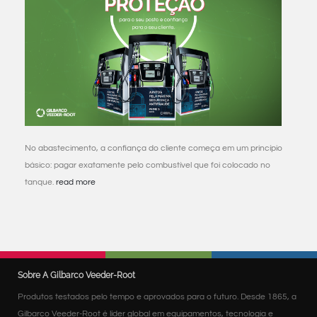
No abastecimento, a confiança do cliente começa em um princípio
básico: pagar exatamente pelo combustível que foi colocado no
tanque.
read more
Sobre A Gilbarco Veeder-Root
Produtos testados pelo tempo e aprovados para o futuro. Desde 1865, a
Gilbarco Veeder-Root é líder global em equipamentos, tecnologia e