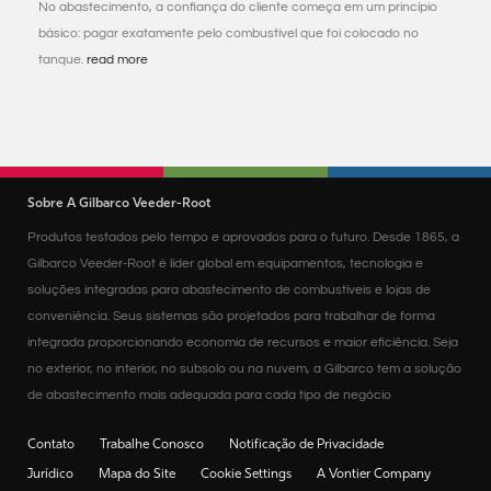
No abastecimento, a confiança do cliente começa em um princípio
básico: pagar exatamente pelo combustível que foi colocado no
tanque.
read more
Sobre A Gilbarco Veeder-Root
Produtos testados pelo tempo e aprovados para o futuro. Desde 1865, a
Gilbarco Veeder-Root é líder global em equipamentos, tecnologia e
soluções integradas para abastecimento de combustíveis e lojas de
conveniência. Seus sistemas são projetados para trabalhar de forma
integrada proporcionando economia de recursos e maior eficiência. Seja
no exterior, no interior, no subsolo ou na nuvem, a Gilbarco tem a solução
de abastecimento mais adequada para cada tipo de negócio
Contato
Trabalhe Conosco
Notificação de Privacidade
Jurídico
Mapa do Site
Cookie Settings
A Vontier Company