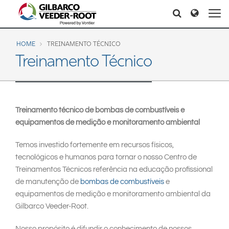
North America
Europe & CIS
Search
Search
Search
United States
English
Dansk
Canada
Deutsch
Español
HOME
TREINAMENTO TÉCNICO
Treinamento Técnico
Français
Italiano
Latin America
Magyar
Norsk
Español
English
Română
Pусский
Srpski
Suomi
Treinamento técnico de bombas de combustíveis e
Brazil
equipamentos de medição e monitoramento ambiental
Svenska
Português
English
Temos investido fortemente em recursos físicos,
Middle East and Africa
Mexico
tecnológicos e humanos para tornar o nosso Centro de
Treinamentos Técnicos referência na educação profissional
Español
India
de manutenção de
bombas de combustíveis
e
equipamentos de medição e monitoramento ambiental da
Asia Pacific
Gilbarco Veeder-Root.
Australia
中国
Nosso propósito é difundir o conhecimento de nossos