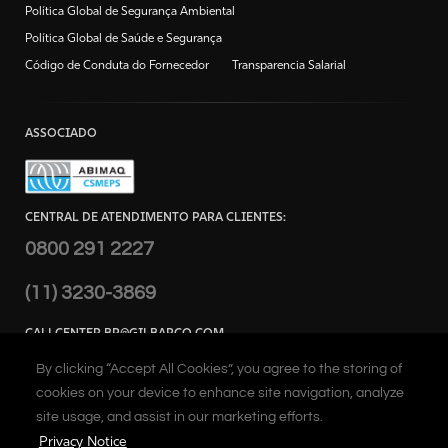
Política Global de Segurança Ambiental
Política Global de Saúde e Segurança
Código de Conduta do Fornecedor
Transparencia Salarial
ASSOCIADO
CENTRAL DE ATENDIMENTO PARA CLIENTES:
0800 291 2227
(11) 3230-3869
CALLCENTER.BR@GILBARCO.COM
ENDEREÇO:
By clicking “Accept All Cookies”, you agree to the storing of
Alameda Caiapós, 173 - Tamboré,
cookies on your device to enhance site navigation, analyze
Barueri – SP Brasil
site usage, and assist in our marketing efforts.
Privacy Notice