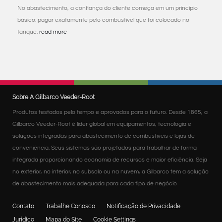
No abastecimento, a confiança do cliente começa em um princípio
básico: pagar exatamente pelo combustível que foi colocado no
tanque.
read more
Sobre A Gilbarco Veeder-Root
Produtos testados pelo tempo e aprovados para o futuro. Desde 1865, a
Gilbarco Veeder-Root é líder global em equipamentos, tecnologia e
soluções integradas para abastecimento de combustíveis e lojas de
conveniência. Seus sistemas são projetados para trabalhar de forma
integrada proporcionando economia de recursos e maior eficiência. Seja
no exterior, no interior, no subsolo ou na nuvem, a Gilbarco tem a solução
de abastecimento mais adequada para cada tipo de negócio
Contato
Trabalhe Conosco
Notificação de Privacidade
Jurídico
Mapa do Site
Cookie Settings